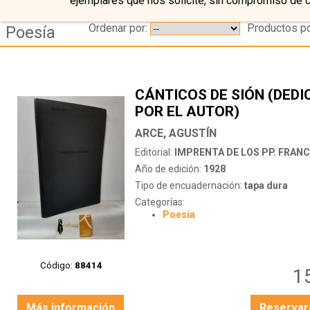
ejemplares que nos solicite, sin compromiso de 
Ordenar por:
Productos po
Poesía
CÁNTICOS DE SIÓN (DED
POR EL AUTOR)
ARCE, AGUSTÍN
Editorial:
IMPRENTA DE LOS PP. FRANCISCANOS
Año de edición:
1928
Tipo de encuadernación:
tapa dura
Categorías:
Poesía
Código:
88414
1
Más información
Reservar