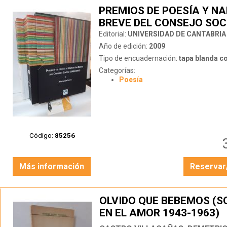
PREMIOS DE POESÍA Y N
BREVE DEL CONSEJO SOC
(1989-2007) I NARRACIÓ
Editorial:
UNIVERSIDAD DE CANTABRIA
Año de edición:
2009
Tipo de encuadernación:
tapa blanda c
Categorías:
Poesía
Código:
85256
Más información
Reservar
OLVIDO QUE BEBEMOS (
EN EL AMOR 1943-1963)