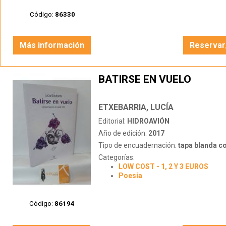
Código:
86330
Más información
Reservar
BATIRSE EN VUELO
ETXEBARRIA, LUCÍA
Editorial:
HIDROAVIÓN
Año de edición:
2017
Tipo de encuadernación:
tapa blanda c
Categorías:
LOW COST - 1, 2 Y 3 EUROS
Poesía
Código:
86194