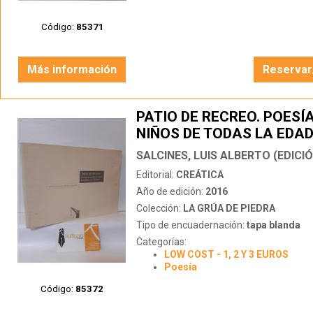
Código:
85371
Más información
Reservar
PATIO DE RECREO. POESÍ
NIÑOS DE TODAS LA EDAD
CANTABRIA
SALCINES, LUIS ALBERTO (EDICI
Editorial:
CREÁTICA
Año de edición:
2016
Colección:
LA GRÚA DE PIEDRA
Tipo de encuadernación:
tapa blanda
Categorías:
LOW COST - 1, 2 Y 3 EUROS
Poesía
Código:
85372