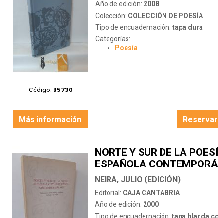
Año de edición:
2008
Colección:
COLECCIÓN DE POESÍA
Tipo de encuadernación:
tapa dura
Categorías:
Poesía
Código:
85730
Más información
Reservar
NORTE Y SUR DE LA POES
ESPAÑOLA CONTEMPORÁ
SANTANDER - MÁLAGA
NEIRA, JULIO (EDICIÓN)
Editorial:
CAJA CANTABRIA
Año de edición:
2000
Tipo de encuadernación:
tapa blanda c