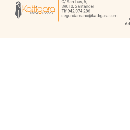
Librería Kattigara
C/ San Luis, 5,
39010,
Santander
Tlf:
942 074 286
segundamano@kattigara.com
Ad