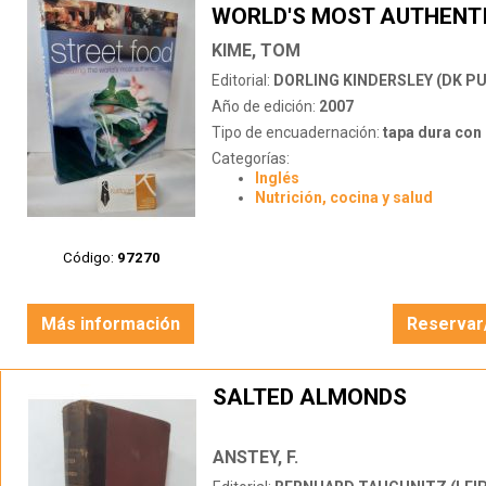
WORLD'S MOST AUTHENT
TASTES
KIME, TOM
Editorial:
DORLING KINDERSLEY (DK PU
Año de edición:
2007
Tipo de encuadernación:
tapa dura con s
Categorías:
Inglés
Nutrición, cocina y salud
Código:
97270
Más información
Reservar
SALTED ALMONDS
ANSTEY, F.