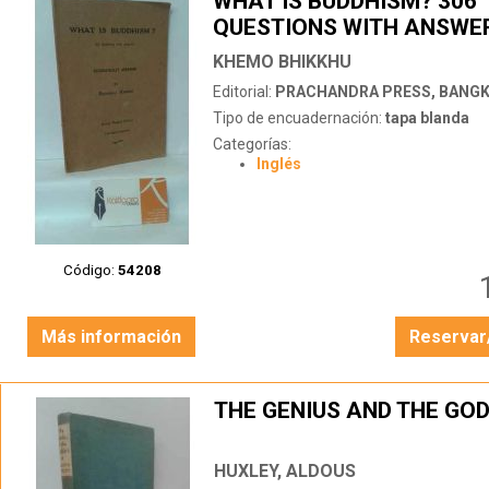
WHAT IS BUDDHISM? 306
QUESTIONS WITH ANSWE
KHEMO BHIKKHU
Editorial:
PRACHANDRA PRESS, BANG
Tipo de encuadernación:
tapa blanda
Categorías:
Inglés
Código:
54208
Más información
Reservar
THE GENIUS AND THE GO
HUXLEY, ALDOUS