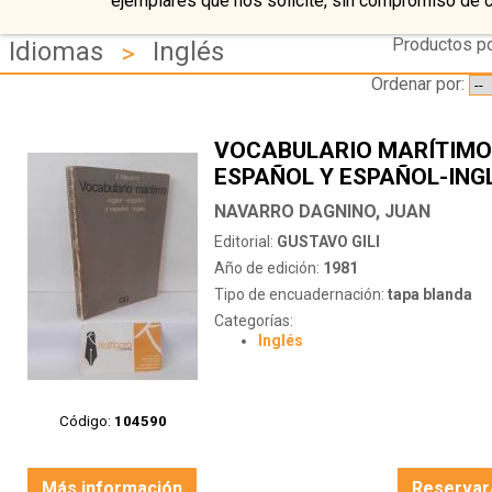
ejemplares que nos solicite, sin compromiso de 
Productos po
Idiomas
Inglés
>
Ordenar por:
VOCABULARIO MARÍTIMO 
ESPAÑOL Y ESPAÑOL-ING
NAVARRO DAGNINO, JUAN
Editorial:
GUSTAVO GILI
Año de edición:
1981
Tipo de encuadernación:
tapa blanda
Categorías:
Inglés
Código:
104590
Más información
Reservar