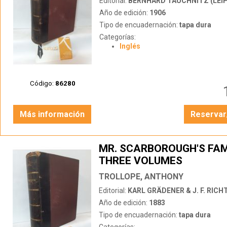
Editorial:
BERNHARD TAUCHNITZ (LEIP
Año de edición:
1906
Tipo de encuadernación:
tapa dura
Categorías:
Inglés
Código:
86280
Más información
Reservar
MR. SCARBOROUGH'S FAMI
THREE VOLUMES
TROLLOPE, ANTHONY
Editorial:
KARL GRÄDENER & J. F. RICHTE
Año de edición:
1883
Tipo de encuadernación:
tapa dura