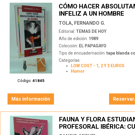
CÓMO HACER ABSOLUTA
INFELIZ A UN HOMBRE
TOLA, FERNANDO G.
Editorial:
TEMAS DE HOY
Año de edición:
1989
Colección:
EL PAPAGAYO
Tipo de encuadernación:
tapa blanda c
Categorías:
LOW COST - 1, 2 Y 3 EUROS
Humor
Código:
41845
Más información
Reservar
FAUNA Y FLORA ESTUDIAN
PROFESORAL IBÉRICA: C
UNIVERSITARIA