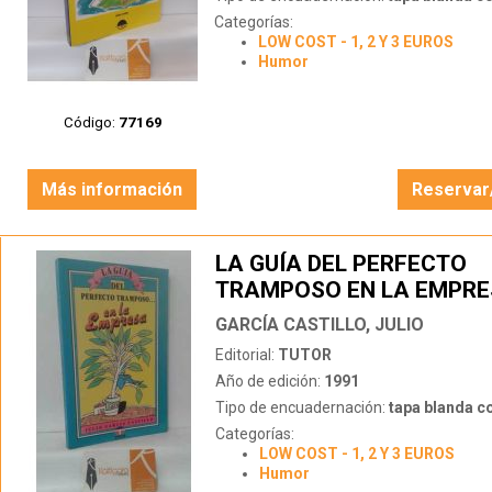
Categorías:
LOW COST - 1, 2 Y 3 EUROS
Humor
Código:
77169
Más información
Reservar
LA GUÍA DEL PERFECTO
TRAMPOSO EN LA EMPR
GARCÍA CASTILLO, JULIO
Editorial:
TUTOR
Año de edición:
1991
Tipo de encuadernación:
tapa blanda c
Categorías:
LOW COST - 1, 2 Y 3 EUROS
Humor