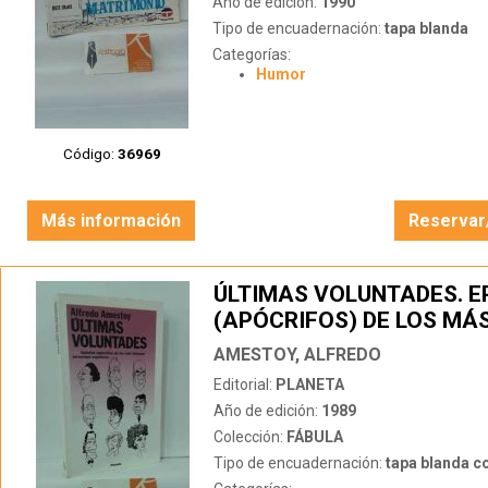
Año de edición:
1990
Tipo de encuadernación:
tapa blanda
Categorías:
Humor
Código:
36969
Más información
Reservar
ÚLTIMAS VOLUNTADES. E
(APÓCRIFOS) DE LOS MÁ
FAMOSOS
AMESTOY, ALFREDO
Editorial:
PLANETA
Año de edición:
1989
Colección:
FÁBULA
Tipo de encuadernación:
tapa blanda c