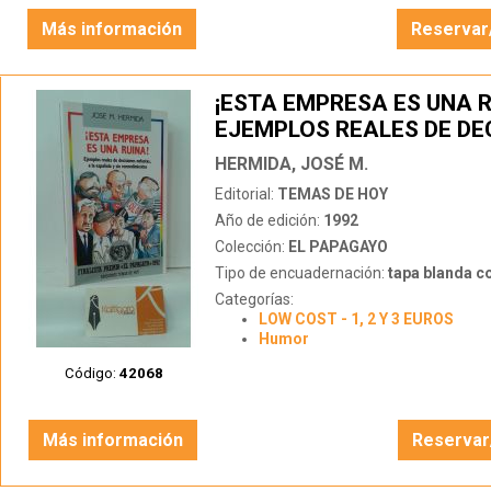
Más información
Reservar
¡ESTA EMPRESA ES UNA R
EJEMPLOS REALES DE DE
NEFASTAS, A LA ESPAÑOL
HERMIDA, JOSÉ M.
REMORDIMIENTOS
Editorial:
TEMAS DE HOY
Año de edición:
1992
Colección:
EL PAPAGAYO
Tipo de encuadernación:
tapa blanda c
Categorías:
LOW COST - 1, 2 Y 3 EUROS
Humor
Código:
42068
Más información
Reservar