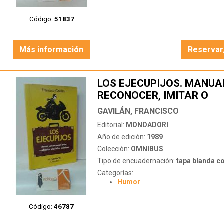
Código:
51837
Más información
Reservar
LOS EJECUPIJOS. MANUA
RECONOCER, IMITAR O
SOBREVIVIR A LOS FALSO
GAVILÁN, FRANCISCO
EJECUTIVOS
Editorial:
MONDADORI
Año de edición:
1989
Colección:
OMNIBUS
Tipo de encuadernación:
tapa blanda c
Categorías:
Humor
Código:
46787