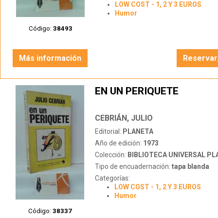
LOW COST - 1, 2 Y 3 EUROS
Humor
Código:
38493
Más información
Reservar
EN UN PERIQUETE
CEBRIÁN, JULIO
Editorial:
PLANETA
Año de edición:
1973
Colección:
BIBLIOTECA UNIVERSAL PL
Tipo de encuadernación:
tapa blanda
Categorías:
LOW COST - 1, 2 Y 3 EUROS
Humor
Código:
38337