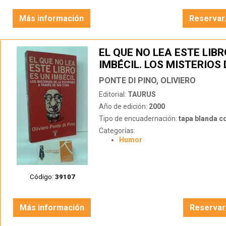
Más información
Reservar
EL QUE NO LEA ESTE LIBR
IMBÉCIL. LOS MISTERIOS 
ESTUPIDEZ A TRAVÉS DE 
PONTE DI PINO, OLIVIERO
CITAS
Editorial:
TAURUS
Año de edición:
2000
Tipo de encuadernación:
tapa blanda c
Categorías:
Humor
Código:
39107
Más información
Reservar