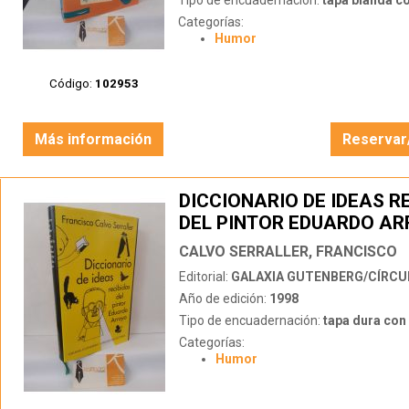
Tipo de encuadernación:
tapa blanda c
Categorías:
Humor
Código:
102953
Más información
Reservar
DICCIONARIO DE IDEAS R
DEL PINTOR EDUARDO A
CALVO SERRALLER, FRANCISCO
Editorial:
GALAXIA GUTENBERG/CÍRCULO 
Año de edición:
1998
Tipo de encuadernación:
tapa dura con s
Categorías:
Humor