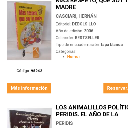
MÁS RESPETO, QUE SOY 
MADRE
CASCIARI, HERNÁN
Editorial:
DEBOLSILLO
Año de edición:
2006
Colección:
BESTSELLER
Tipo de encuadernación:
tapa blanda
Categorías:
Humor
Código:
98942
Más información
Reservar
LOS ANIMALILLOS POLÍTI
PERIDIS. EL AÑO DE LA
TRANSICIÓN
PERIDIS