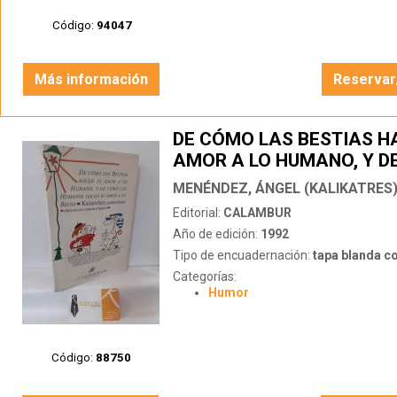
Código:
94047
Más información
Reservar
DE CÓMO LAS BESTIAS H
AMOR A LO HUMANO, Y D
LOS HUMANOS HACEN EL
MENÉNDEZ, ÁNGEL (KALIKATRES
LO BESTIA
Editorial:
CALAMBUR
Año de edición:
1992
Tipo de encuadernación:
tapa blanda c
Categorías:
Humor
Código:
88750