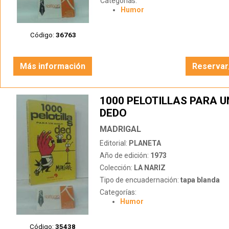
Categorías:
Humor
Código:
36763
Más información
Reservar
1000 PELOTILLAS PARA U
DEDO
MADRIGAL
Editorial:
PLANETA
Año de edición:
1973
Colección:
LA NARIZ
Tipo de encuadernación:
tapa blanda
Categorías:
Humor
Código:
35438