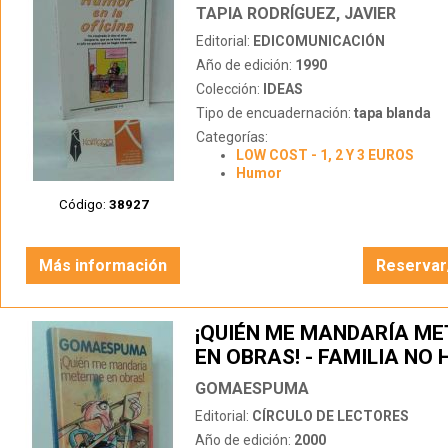
TAPIA RODRÍGUEZ, JAVIER
Editorial:
EDICOMUNICACIÓN
Año de edición:
1990
Colección:
IDEAS
Tipo de encuadernación:
tapa blanda
Categorías:
LOW COST - 1, 2 Y 3 EUROS
Humor
Código:
38927
Más información
Reservar
¡QUIÉN ME MANDARÍA M
EN OBRAS! - FAMILIA NO
QUE UNA Y EL PERRO LO
GOMAESPUMA
ENCONTRAMOS EN LA CA
Editorial:
CÍRCULO DE LECTORES
Año de edición:
2000