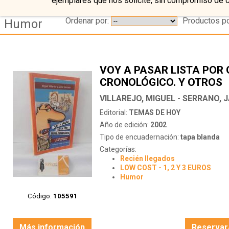
ejemplares que nos solicite, sin compromiso de 
Ordenar por:
Productos po
Humor
VOY A PASAR LISTA POR
CRONOLÓGICO. Y OTROS
DISPARATES DE LOS PRO
VILLAREJO, MIGUEL - SERRANO, J
Editorial:
TEMAS DE HOY
Año de edición:
2002
Tipo de encuadernación:
tapa blanda
Categorías:
Recién llegados
LOW COST - 1, 2 Y 3 EUROS
Humor
Código:
105591
Más información
Reservar