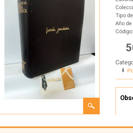
Colecc
Tipo d
Año de 
Código
5
Catego
Po
Obs
ANTOLOGÍA
DE LA
POESÍA
GAUCHESCA