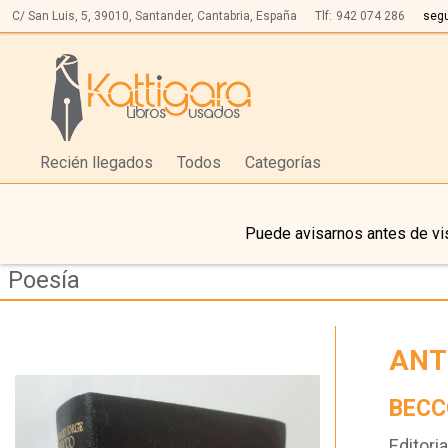
C/ San Luis, 5,
39010,
Santander, Cantabria, España
Tlf:
942 074 286
seg
Recién llegados
Todos
Categorías
Puede avisarnos antes de vis
Poesía
ANT
BECC
Editoria