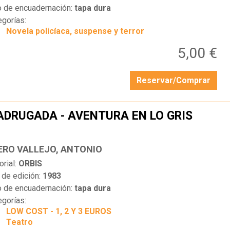
o de encuadernación:
tapa dura
egorías:
Novela policíaca, suspense y terror
5,00 €
Reservar/Comprar
DRUGADA - AVENTURA EN LO GRIS
…
ERO VALLEJO, ANTONIO
orial:
ORBIS
 de edición:
1983
o de encuadernación:
tapa dura
egorías:
LOW COST - 1, 2 Y 3 EUROS
Teatro