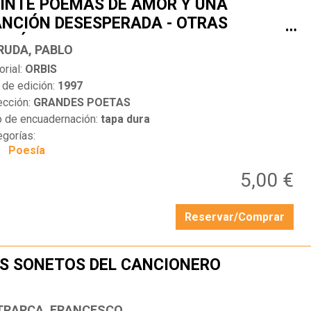
INTE POEMAS DE AMOR Y UNA
NCIÓN DESESPERADA - OTRAS
…
ESÍAS
RUDA, PABLO
orial:
ORBIS
 de edición:
1997
ección:
GRANDES POETAS
o de encuadernación:
tapa dura
egorías:
Poesía
5,00 €
Reservar/Comprar
S SONETOS DEL CANCIONERO
…
TRARCA, FRANCESCO