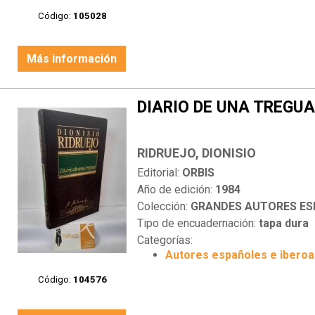
Código:
105028
Más información
DIARIO DE UNA TREGU
RIDRUEJO, DIONISIO
Editorial:
ORBIS
Año de edición:
1984
Colección:
GRANDES AUTORES ESP
Tipo de encuadernación:
tapa dura
Categorías:
Autores españoles e ibero
Código:
104576