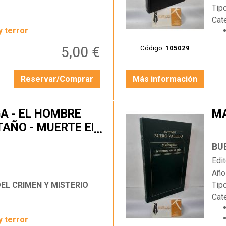
Tip
Cat
y terror
5,00 €
Código:
105029
Reservar/Comprar
Más información
A - EL HOMBRE
MA
TAÑO - MUERTE EN
…
BU
Edit
Año
L CRIMEN Y MISTERIO
Tip
Cat
y terror