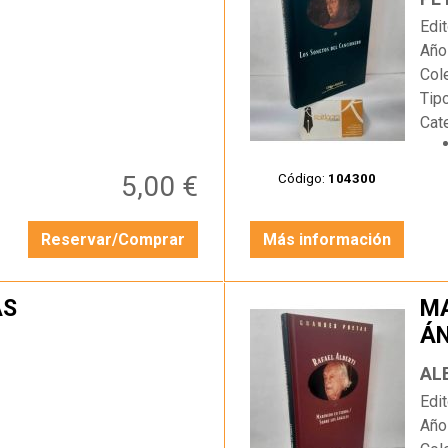
Edit
Año
Col
Tip
Cat
5,00 €
Código:
104300
Reservar/Comprar
Más información
AS
MA
Á
…
AL
Edit
Año