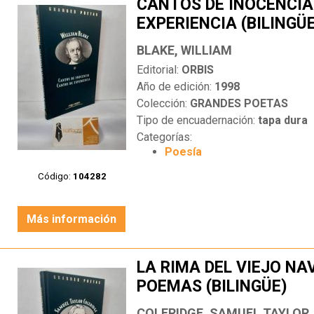
CANTOS DE INOCENCIA
EXPERIENCIA (BILINGÜ
BLAKE, WILLIAM
Editorial:
ORBIS
Año de edición:
1998
Colección:
GRANDES POETAS
Tipo de encuadernación:
tapa dura
Categorías:
Poesía
Código:
104282
Más información
LA RIMA DEL VIEJO N
POEMAS (BILINGÜE)
COLERIDGE, SAMUEL TAYLOR