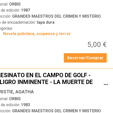
orial:
ORBIS
 de edición:
1987
ección:
GRANDES MAESTROS DEL CRIMEN Y MISTERIO
o de encuadernación:
tapa dura
egorías:
Novela policíaca, suspense y terror
5,00 €
Reservar/Comprar
ESINATO EN EL CAMPO DE GOLF -
LIGRO INMINENTE - LA MUERTE DE
…
RD EDGWARE
RISTIE, AGATHA
orial:
ORBIS
 de edición:
1983
ección:
GRANDES MAESTROS DEL CRIMEN Y MISTERIO