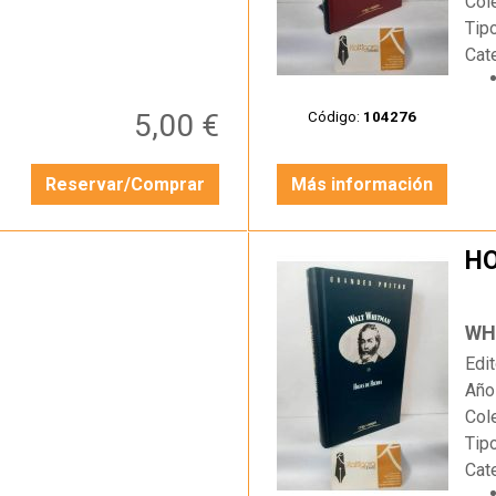
Col
Tip
Cat
5,00 €
Código:
104276
Reservar/Comprar
Más información
HO
…
WH
Edit
Año
Col
Tip
Cat