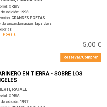
orial:
ORBIS
 de edición:
1998
ección:
GRANDES POETAS
o de encuadernación:
tapa dura
egorías:
Poesía
5,00 €
Reservar/Comprar
RINERO EN TIERRA - SOBRE LOS
NGELES
…
BERTI, RAFAEL
orial:
ORBIS
 de edición:
1997