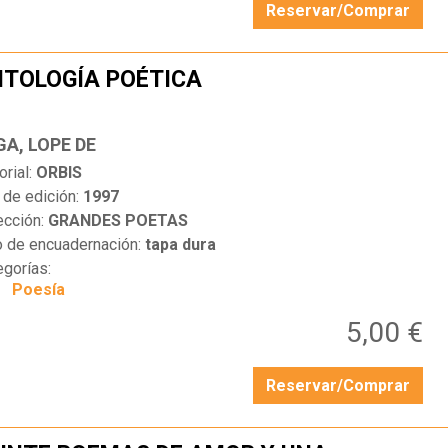
Reservar/Comprar
TOLOGÍA POÉTICA
…
GA, LOPE DE
orial:
ORBIS
 de edición:
1997
ección:
GRANDES POETAS
o de encuadernación:
tapa dura
egorías:
Poesía
5,00 €
Reservar/Comprar