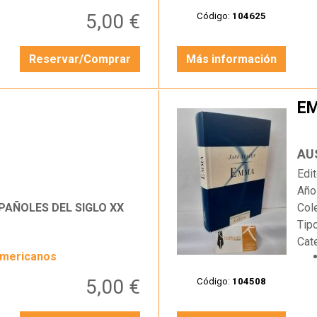
5,00 €
Código:
104625
Reservar/Comprar
Más información
A
E
…
AU
Edit
Año
AÑOLES DEL SIGLO XX
Col
Tip
Cat
americanos
5,00 €
Código:
104508