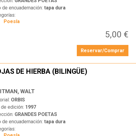
ección:
GRANDES POETAS
o de encuadernación:
tapa dura
egorías:
Poesía
5,00 €
Reservar/Comprar
JAS DE HIERBA (BILINGÜE)
…
ITMAN, WALT
orial:
ORBIS
 de edición:
1997
ección:
GRANDES POETAS
o de encuadernación:
tapa dura
egorías:
Poesía