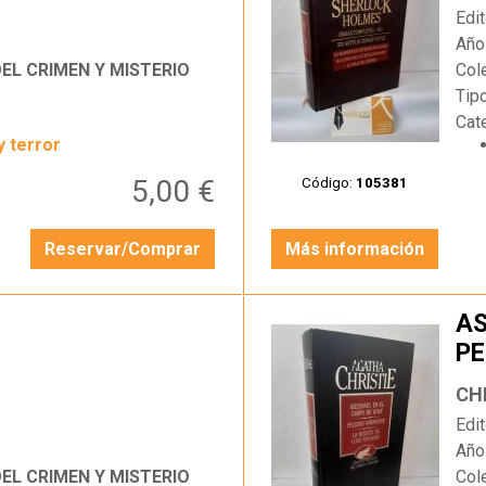
Edit
Año
L CRIMEN Y MISTERIO
Col
Tip
Cat
y terror
5,00 €
Código:
105381
Reservar/Comprar
Más información
AS
PE
…
LO
CH
Edit
Año
L CRIMEN Y MISTERIO
Col