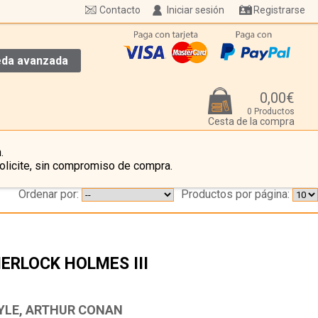
Contacto
Iniciar sesión
Registrarse
da avanzada
0,00€
0 Productos
Cesta de la compra
.
olicite, sin compromiso de compra.
Ordenar por:
Productos por página:
ERLOCK HOLMES III
…
YLE, ARTHUR CONAN