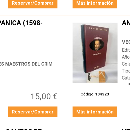
Reservar/Comprar
Más información
SPANICA (1598-
AN
…
VE
Edit
Año
ESTROS DEL CRIMEN MISTERIO
Col
Tip
Cat
15,00 €
Código:
104323
Reservar/Comprar
Más información