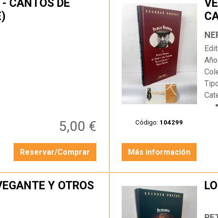
 - CANTOS DE
VE
E)
CA
…
PO
NE
Edit
Año
Col
Tip
Cat
5,00 €
Código:
104299
Reservar/Comprar
Más información
AVEGANTE Y OTROS
LO
…
PE