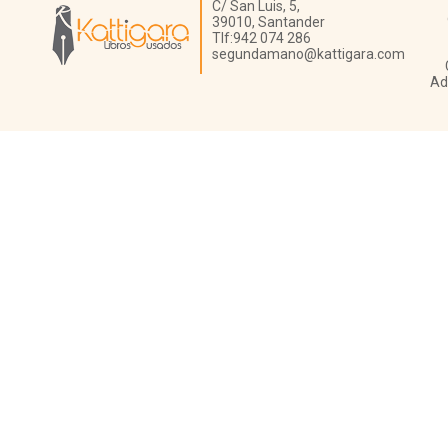
Librería Kattigara
C/ San Luis, 5,
39010,
Santander
Tlf:
942 074 286
segundamano@kattigara.com
Ad