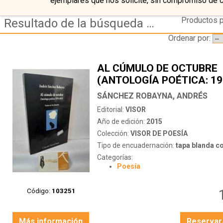
ejemplares que nos solicite, sin compromiso de 
Productos p
Resultado de la búsqueda de editorial visor
Ordenar por:
AL CÚMULO DE OCTUBRE
(ANTOLOGÍA POÉTICA: 19
SÁNCHEZ ROBAYNA, ANDRÉS
Editorial:
VISOR
Año de edición:
2015
Colección:
VISOR DE POESÍA
Tipo de encuadernación:
tapa blanda c
Categorías:
Poesía
Código:
103251
Más información
Reservar