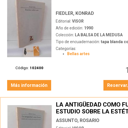
FIEDLER, KONRAD
Editorial:
VISOR
Año de edición:
1990
Colección:
LA BALSA DE LA MEDUSA
Tipo de encuadernación:
tapa blanda c
Categorías:
Bellas artes
Código:
102400
Más información
Reservar
LA ANTIGÜEDAD COMO F
ESTUDIO SOBRE LA ESTÉT
NEOCLASICISMO EUROPE
ASSUNTO, ROSARIO