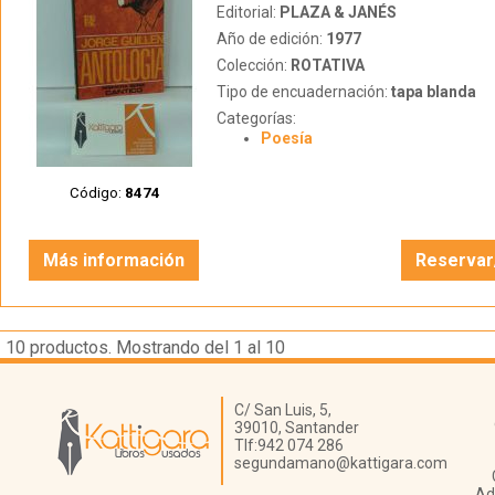
Editorial:
PLAZA & JANÉS
Año de edición:
1977
Colección:
ROTATIVA
Tipo de encuadernación:
tapa blanda
Categorías:
Poesía
Código:
8474
Más información
Reservar
10
productos. Mostrando del 1 al 10
Librería Kattigara
C/ San Luis, 5,
39010,
Santander
Tlf:
942 074 286
segundamano@kattigara.com
Ad