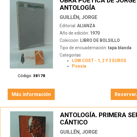
OBRA POÉTICA DE JORGE 
ANTOLOGÍA
GUILLÉN, JORGE
Editorial:
ALIANZA
Año de edición:
1970
Colección:
LIBRO DE BOLSILLO
Tipo de encuadernación:
tapa blanda
Categorías:
LOW COST - 1, 2 Y 3 EUROS
Poesía
Código:
38178
Más información
Reservar
ANTOLOGÍA. PRIMERA SE
CÁNTICO
GUILLÉN, JORGE