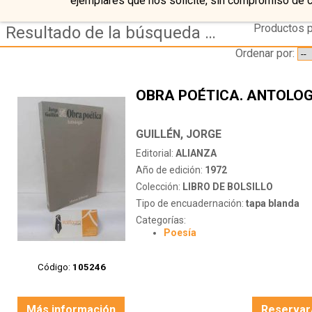
ejemplares que nos solicite, sin compromiso de 
Productos p
Resultado de la búsqueda de autor guillen,-jorge
Ordenar por:
OBRA POÉTICA. ANTOLOG
GUILLÉN, JORGE
Editorial:
ALIANZA
Año de edición:
1972
Colección:
LIBRO DE BOLSILLO
Tipo de encuadernación:
tapa blanda
Categorías:
Poesía
Código:
105246
Más información
Reservar