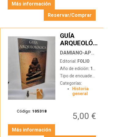
Más información
Reservar/Comprar
GUÍA
ARQUEOLÓGICA.
…
EGIPTO Y
DAMIANO-APPIA, MAURIZIO
NUBIA I
Editorial:
FOLIO
Año de edición:
1997
Tipo de encuadernación:
tapa blanda
Categorías:
Historia
general
Código:
105318
5,00 €
Más información