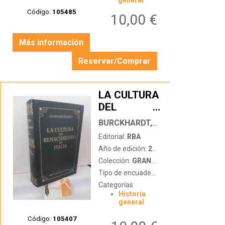
general
ORIENTE Y
Código:
105485
10,00 €
DEL REINO
DE CHINA
Más información
Reservar/Comprar
LA CULTURA
DEL
…
RENACIMIENTO
BURCKHARDT, JACOB
EN ITALIA
Editorial:
RBA
Año de edición:
2005
Colección:
GRANDES OBRAS DE LA CULTURA
Tipo de encuadernación:
tapa dura
Categorías:
Historia
general
Código:
105407