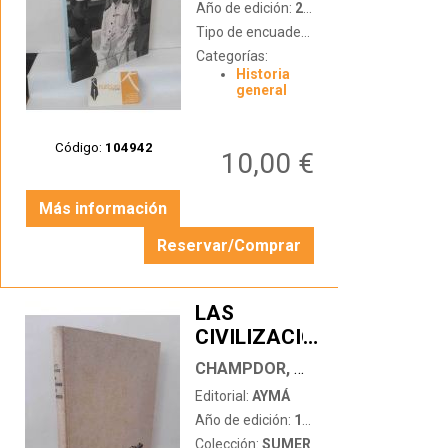
Año de edición:
2024
Tipo de encuadernación:
tapa blanda c
Categorías:
Historia
general
Código:
104942
10,00 €
Más información
Reservar/Comprar
LAS
CIVILIZACIONES
…
DEL MAR
CHAMPDOR, ALBERT
MUERTO
Editorial:
AYMÁ
Año de edición:
1962
Colección:
SUMER