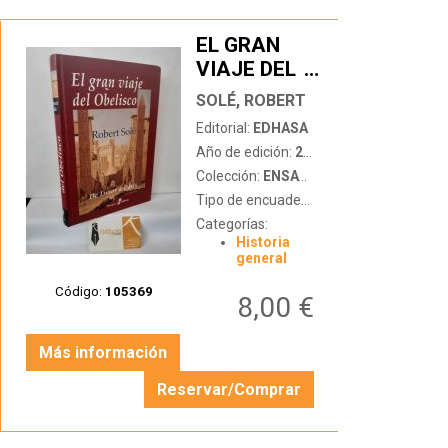
EL GRAN
VIAJE DEL
…
OBELISCO.
SOLÉ, ROBERT
DE LUXOR A
Editorial:
EDHASA
PARÍS
Año de edición:
2007
Colección:
ENSAYO EDHASA
Tipo de encuadernación:
tapa dura
Categorías:
Historia
general
Código:
105369
8,00 €
Más información
Reservar/Comprar