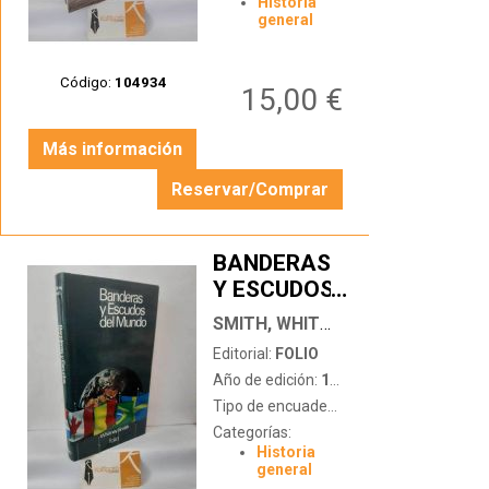
Historia
MALASPINA
general
(1789-1794)
Código:
104934
15,00 €
Más información
Reservar/Comprar
BANDERAS
Y ESCUDOS
…
DEL MUNDO
SMITH, WHITNEY
Editorial:
FOLIO
Año de edición:
1985
Tipo de encuadernación:
tapa dura con
Categorías:
Historia
general