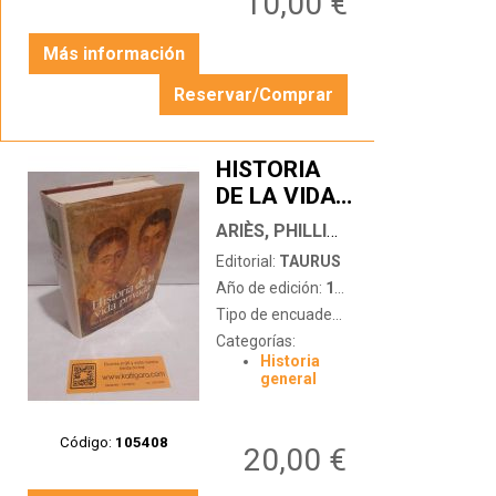
10,00 €
Más información
Reservar/Comprar
HISTORIA
DE LA VIDA
…
PRIVADA I:
ARIÈS, PHILLIPPE - DUBY, GEORGES (DIR)
DEL
Editorial:
TAURUS
IMPERIO
Año de edición:
1987
ROMANO AL
Tipo de encuadernación:
tapa dura con
AÑO MIL
Categorías:
Historia
general
Código:
105408
20,00 €