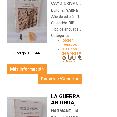
YUGURTA.
CAYO CRISPO SALUSTIO
LA
Editorial:
SARPE
CONJURACIÓN
Año de edición:
1985
DE CATILINA
Colección:
BIBLIOTECA DE LA HISTORIA
Tipo de encuadernación:
tapa blanda
Categorías:
Recién
llegados
Clásicos
Código:
105566
de Grecia y
5,00 €
Roma
Historia
general
Más información
Reservar/Comprar
LA GUERRA
ANTIGUA,
…
DE SUMER A
HARMAND, JACQUES
ROMA