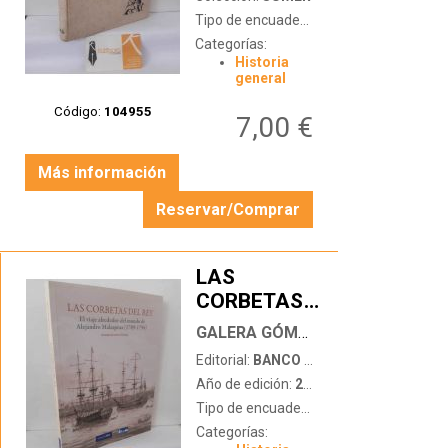
Tipo de encuadernación:
tapa dura
Categorías:
Historia
general
Código:
104955
7,00 €
Más información
Reservar/Comprar
LAS
CORBETAS
…
DEL REY. EL
GALERA GÓMEZ, ANDRÉS
VIAJE
Editorial:
BANCO BBVA
ALREDEDOR
Año de edición:
2010
DEL MUNDO
Tipo de encuadernación:
tapa blanda c
DE
Categorías:
ALEJANDRO