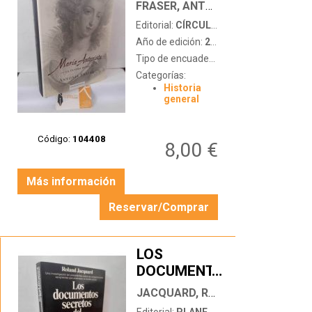
LA ÚLTIMA
FRASER, ANTONIA
REINA
Editorial:
CÍRCULO DE LECTORES
Año de edición:
2006
Tipo de encuadernación:
tapa dura con
Categorías:
Historia
general
Código:
104408
8,00 €
Más información
Reservar/Comprar
LOS
DOCUMENTOS
…
SECRETOS
JACQUARD, ROLAND
DEL