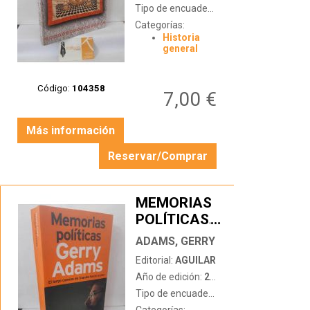
Tipo de encuadernación:
tapa dura
Categorías:
Historia
general
Código:
104358
7,00 €
Más información
Reservar/Comprar
MEMORIAS
POLÍTICAS.
…
EL LARGO
ADAMS, GERRY
CAMINO DE
Editorial:
AGUILAR
IRLANDA
Año de edición:
2005
HACIA LA
Tipo de encuadernación:
tapa blanda c
PAZ