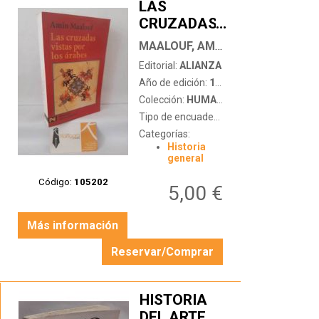
LAS
CRUZADAS
…
VISTAS POR
MAALOUF, AMIN
LOS
Editorial:
ALIANZA
ÁRABES
Año de edición:
1998
Colección:
HUMANIDADES
Tipo de encuadernación:
tapa blanda
Categorías:
Historia
general
Código:
105202
5,00 €
Más información
Reservar/Comprar
HISTORIA
DEL ARTE
…