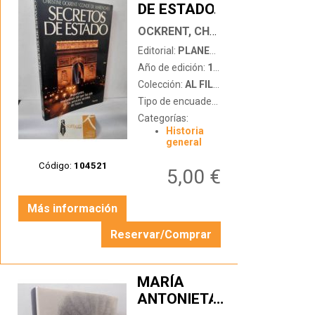
DE ESTADO
…
OCKRENT, CHRISTINE - CONDE DE MARENCHES
Editorial:
PLANETA
Año de edición:
1987
Colección:
AL FILO DEL TIEMPO
Tipo de encuadernación:
tapa blanda c
Categorías:
Historia
general
Código:
104521
5,00 €
Más información
Reservar/Comprar
MARÍA
ANTONIETA.
…