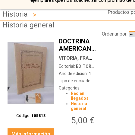
ejemplares que nos solicite, sin compromiso de 
Productos po
Historia
>
Historia general
Ordenar por:
DOCTRINA
AMERICANISTA
…
VITORIA, FRANCISCO DE
Editorial:
EDITORIAL SAN ESTEBAN
Año de edición:
1996
Tipo de encuadernación:
tapa blanda
Categorías:
Recién
llegados
Historia
general
Código:
105813
5,00 €
Más información