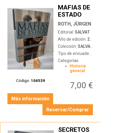
MAFIAS DE
ESTADO
…
ROTH, JÜRGEN
Editorial:
SALVAT
Año de edición:
2001
Colección:
SALVAT CONTEMPORÁNEA
Tipo de encuadernación:
tapa dura con
Categorías:
Historia
general
Código:
104539
7,00 €
Más información
Reservar/Comprar
SECRETOS