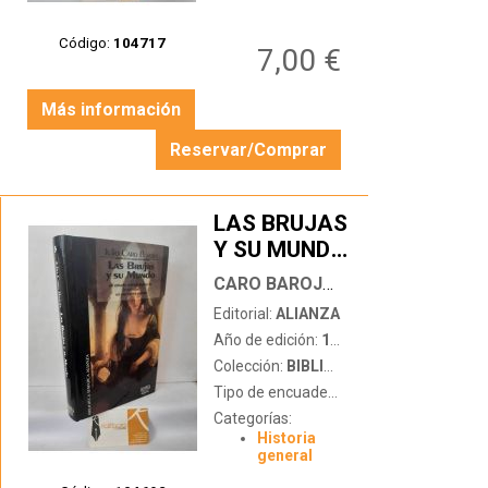
Código:
104717
7,00 €
Más información
Reservar/Comprar
LAS BRUJAS
Y SU MUNDO
…
CARO BAROJA, JULIO
Editorial:
ALIANZA
Año de edición:
1993
Colección:
BIBLIOTECA TEMÁTICA
Tipo de encuadernación:
tapa dura
Categorías:
Historia
general