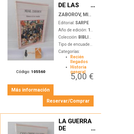
DE LAS
…
CRUZADAS
ZABOROV, MIJAIL
Editorial:
SARPE
Año de edición:
1985
Colección:
BIBLIOTECA DE LA HISTORIA
Tipo de encuadernación:
tapa blanda
Categorías:
Recién
llegados
Historia
Código:
105560
general
5,00 €
Más información
Reservar/Comprar
LA GUERRA
DE
…