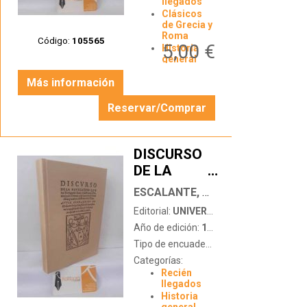
llegados
Clásicos
de Grecia y
Roma
Código:
105565
5,00 €
Historia
general
Más información
Reservar/Comprar
DISCURSO
DE LA
…
NAVEGACIÓN
ESCALANTE, BERNARDINO DE
QUE LOS
Editorial:
UNIVERSIDAD DE CANTABRIA
PORTUGUESES
Año de edición:
1991
HACEN DE
Tipo de encuadernación:
tapa dura
LOS REINOS
Categorías:
Y
Recién
PROVINCIAS
llegados
Historia
DEL