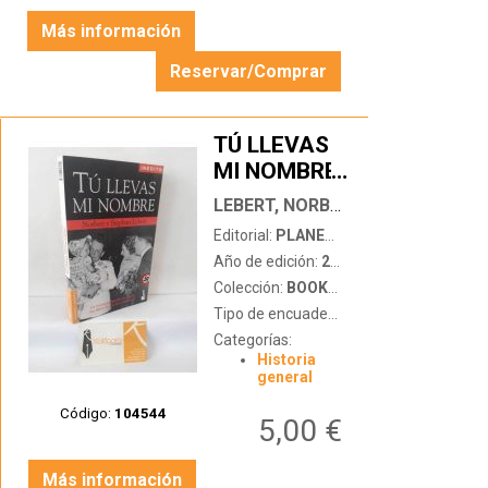
Más información
Reservar/Comprar
TÚ LLEVAS
MI NOMBRE.
…
LA
LEBERT, NORBERT Y STEPHAN
INSOPORTABLE
Editorial:
PLANETA
HERENCIA
Año de edición:
2005
DE LOS
Colección:
BOOKET
HIJOS DE
Tipo de encuadernación:
tapa blanda
LOS
Categorías:
JERARCAS
Historia
NAZIS
general
Código:
104544
5,00 €
Más información