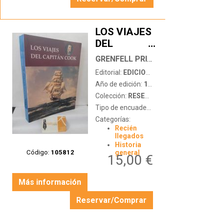
LOS VIAJES
DEL
…
CAPITÁN
GRENFELL PRICE, A.
COOK
Editorial:
EDICIONES DEL SERBAL
(1768-1779)
Año de edición:
1988
Colección:
RESEÑA
Tipo de encuadernación:
tapa blanda
Categorías:
Recién
llegados
Historia
Código:
105812
general
15,00 €
Más información
Reservar/Comprar