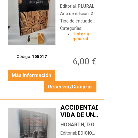
Editorial:
PLURAL
Año de edición:
2000
Tipo de encuadernación:
tapa dura
Categorías:
Historia
general
Código:
105017
6,00 €
Más información
Reservar/Comprar
ACCIDENTADA
VIDA DE UN
…
ANTICUARIO
HOGARTH, D.G.
Editorial:
EDICIONES DEL VIENTO