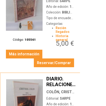
Editorial:
SARPE
Año de edición:
1986
Colección:
BIBLIOTECA DE LA HISTORIA
Tipo de encuadernación:
tapa blanda
Categorías:
Recién
llegados
Historia
Código:
105561
general
5,00 €
Más información
Reservar/Comprar
DIARIO.
RELACIONES
…
DE VIAJES
COLÓN, CRISTÓBAL
Editorial:
SARPE
Año de edición:
1985