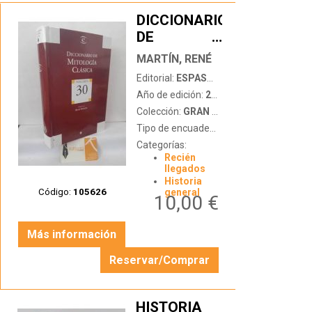
DICCIONARIO
DE
…
MITOLOGÍA
MARTÍN, RENÉ
CLÁSICA
Editorial:
ESPASA CALPE
Año de edición:
2004
Colección:
GRAN ENCICLOPEDIA UNIVERSAL
Tipo de encuadernación:
tapa dura
Categorías:
Recién
llegados
Historia
Código:
105626
general
10,00 €
Más información
Reservar/Comprar
HISTORIA