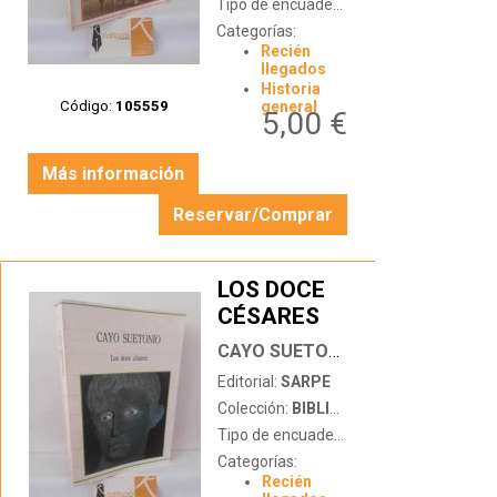
Tipo de encuadernación:
tapa blanda
Categorías:
Recién
llegados
Historia
Código:
105559
general
5,00 €
Más información
Reservar/Comprar
LOS DOCE
CÉSARES
…
CAYO SUETONIO
Editorial:
SARPE
Colección:
BIBLIOTECA DE LA HISTORIA
Tipo de encuadernación:
tapa blanda
Categorías:
Recién