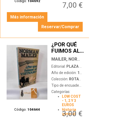
Código:
104692
7,00 €
Más información
Reservar/Comprar
¿POR QUÉ
FUIMOS AL
…
VIETNAM?
MAILER, NORMAN
Editorial:
PLAZA & JANÉS
Año de edición:
1981
Colección:
ROTATIVA
Tipo de encuadernación:
tapa blanda
Categorías:
LOW COST
- 1, 2 Y 3
EUROS
Código:
104644
Historia
3,00 €
general