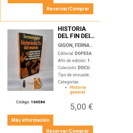
Reservar/Comprar
HISTORIA
DEL FIN DEL
…
MUNDO
GIGON, FERNAND
Editorial:
DOPESA
Año de edición:
1976
Colección:
DOCUMENTO PERIODÍSTICO
Tipo de encuadernación:
tapa blanda
Categorías:
Historia
general
Código:
104584
5,00 €
Más información
Reservar/Comprar