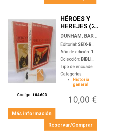
HÉROES Y
HEREJES (2
…
TOMOS:
DUNHAM, BARROWS
ANTIGÜEDAD
Editorial:
SEIX-BARRAL
Y EDAD
Año de edición:
1969
MEDIA + A
Colección:
BIBLIOTECA BREVE DE BOLSILLO
PARTIR DEL
Tipo de encuadernación:
tapa blanda
RENACIMIENTO
Categorías:
)
Historia
general
Código:
104603
10,00 €
Más información
Reservar/Comprar