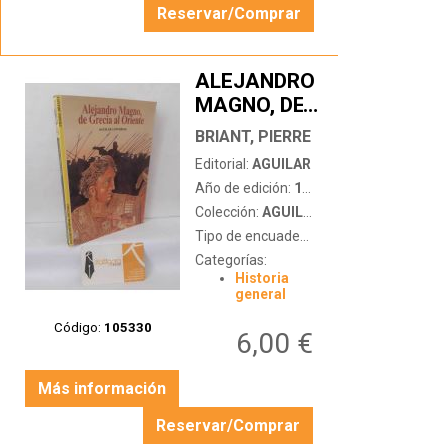
Reservar/Comprar
ALEJANDRO
MAGNO, DE
…
GRECIA AL
BRIANT, PIERRE
ORIENTE
Editorial:
AGUILAR
Año de edición:
1990
Colección:
AGUILAR UNIVERSAL
Tipo de encuadernación:
tapa blanda
Categorías:
Historia
general
Código:
105330
6,00 €
Más información
Reservar/Comprar