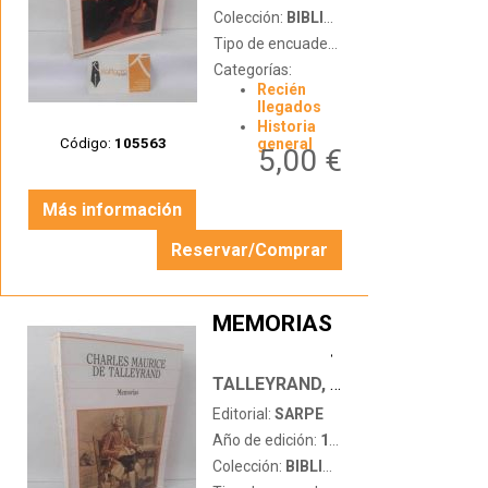
Colección:
BIBLIOTECA DE LA HISTORIA
Tipo de encuadernación:
tapa blanda
Categorías:
Recién
llegados
Historia
Código:
105563
general
5,00 €
Más información
Reservar/Comprar
MEMORIAS
…
TALLEYRAND, CHARLES MAURICE
Editorial:
SARPE
Año de edición:
1986
Colección:
BIBLIOTECA DE LA HISTORIA