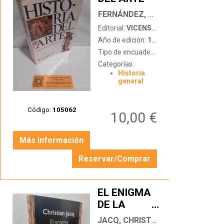
FERNÁNDEZ, A. - BARNECHEA, E. - HARO, J.
Editorial:
VICENS VIVES
Año de edición:
1988
Tipo de encuadernación:
tapa blanda
Categorías:
Historia
general
Código:
105062
10,00 €
Más información
Reservar/Comprar
EL ENIGMA
DE LA
…
PIEDRA
JACQ, CHRISTIAN