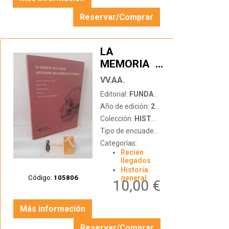
Reservar/Comprar
LA
MEMORIA
…
DE LA
VV.AA.
TIERRA:
Editorial:
FUNDACIÓN MARCELINO BOTÍN
YACIMIENTOS
Año de edición:
2002
QUE
Colección:
HISTORIA Y DOCUMENTOS
CAMBIARON
Tipo de encuadernación:
tapa blanda c
LA
Categorías:
HISTORIA
Recién
llegados
Historia
Código:
105806
general
10,00 €
Más información
Reservar/Comprar