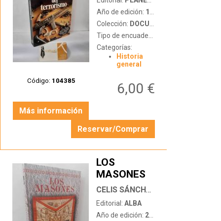
Editorial:
PLANETA
TERRORISMO
Año de edición:
1986
Colección:
DOCUMENTO
Tipo de encuadernación:
tapa blanda c
Categorías:
Historia
general
Código:
104385
6,00 €
Más información
Reservar/Comprar
LOS
MASONES
…
CELIS SÁNCHEZ, AGUSTÍN
Editorial:
ALBA
Año de edición:
2005