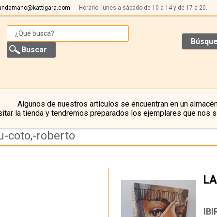
undamano@kattigara.com
Horario: lunes a sábado de 10 a 14 y de 17 a 20.
Búsque
Algunos de nuestros artículos se encuentran en un almacén
itar la tienda y tendremos preparados los ejemplares que nos s
u-coto,-roberto
LA
…
IB