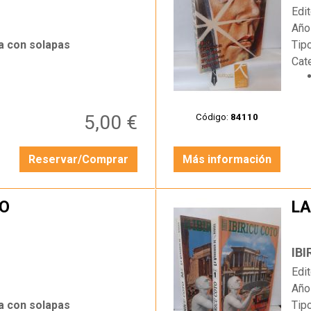
Edit
Año
a con solapas
Tip
Cat
5,00 €
Código:
84110
Reservar/Comprar
Más información
PO
LA
…
IB
Edit
Año
a con solapas
Tip