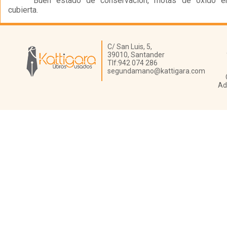
Buen estado de conservación, motas de óxido e
cubierta.
Librería Kattigara
C/ San Luis, 5,
39010,
Santander
Tlf:
942 074 286
segundamano@kattigara.com
Ad