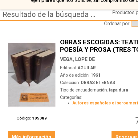
ejemplares que nos solicite, sin compromiso de 
Productos p
Resultado de la búsqueda de coleccion obras eternas
Ordenar por:
OBRAS ESCOGIDAS: TEAT
POESÍA Y PROSA (TRES 
VEGA, LOPE DE
Editorial:
AGUILAR
Año de edición:
1961
Colección:
OBRAS ETERNAS
Tipo de encuadernación:
tapa dura
Categorías:
Autores españoles e iberoamer
Código:
105089
Más información
Reservar