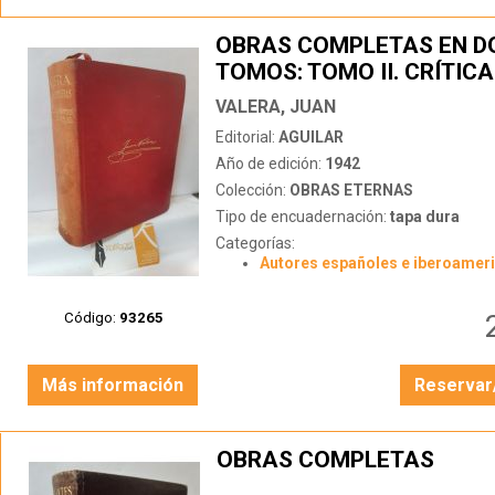
OBRAS COMPLETAS EN D
TOMOS: TOMO II. CRÍTICA
LITERARIA, ESTUDIOS, HI
VALERA, JUAN
POLÍTICA, MISCELÁNEA.
Editorial:
AGUILAR
Año de edición:
1942
Colección:
OBRAS ETERNAS
Tipo de encuadernación:
tapa dura
Categorías:
Autores españoles e iberoamer
Código:
93265
Más información
Reservar
OBRAS COMPLETAS