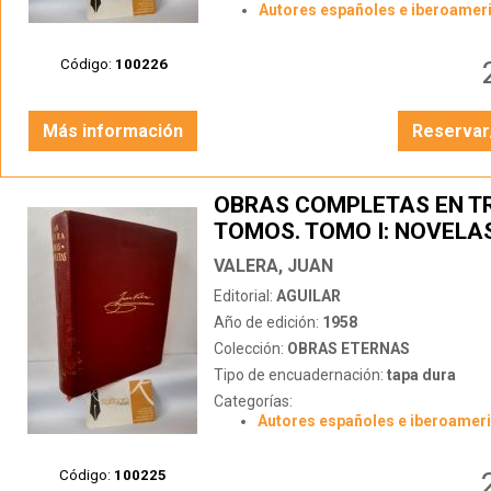
Autores españoles e iberoamer
Código:
100226
Más información
Reservar
OBRAS COMPLETAS EN T
TOMOS. TOMO I: NOVELAS
CUENTOS, TEATRO, POES
VALERA, JUAN
Editorial:
AGUILAR
Año de edición:
1958
Colección:
OBRAS ETERNAS
Tipo de encuadernación:
tapa dura
Categorías:
Autores españoles e iberoamer
Código:
100225