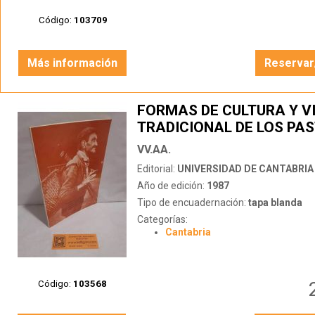
Código:
103709
Más información
Reservar
FORMAS DE CULTURA Y V
TRADICIONAL DE LOS PA
VAQUEROS EN LA REGIÓN
VV.AA.
CANTABRIA
Editorial:
UNIVERSIDAD DE CANTABRIA
Año de edición:
1987
Tipo de encuadernación:
tapa blanda
Categorías:
Cantabria
Código:
103568