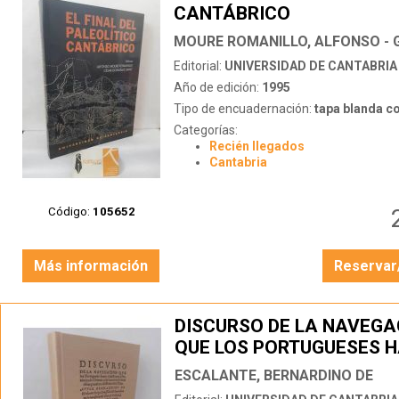
CANTÁBRICO
Editorial:
UNIVERSIDAD DE CANTABRIA
Año de edición:
1995
Tipo de encuadernación:
tapa blanda c
Categorías:
Recién llegados
Cantabria
Código:
105652
Más información
Reservar
DISCURSO DE LA NAVEGA
QUE LOS PORTUGUESES H
LOS REINOS Y PROVINCIA
ESCALANTE, BERNARDINO DE
ORIENTE Y DEL REINO DE