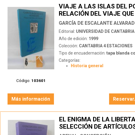
VIAJE A LAS ISLAS DEL P
RELACIÓN DEL VIAJE QUE
DESDE NUEVA ESPAÑA D
GARCÍA DE ESCALANTE ALVARA
ANTONIO DE MENDOZA
Editorial:
UNIVERSIDAD DE CANTABRIA
Año de edición:
1999
Colección:
CANTABRIA 4 ESTACIONES
Tipo de encuadernación:
tapa blanda c
Categorías:
Historia general
Código:
103601
Más información
Reservar
EL ENIGMA DE LA LIBERTA
SELECCIÓN DE ARTÍCULO