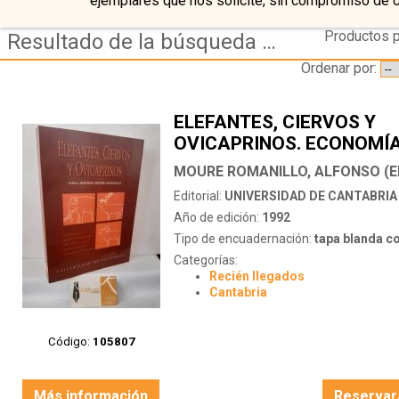
ejemplares que nos solicite, sin compromiso de 
Productos p
Resultado de la búsqueda de editorial universidad-de-cantabria
Ordenar por:
ELEFANTES, CIERVOS Y
OVICAPRINOS. ECONOMÍA
APROVECHAMIENTO DEL 
MOURE ROMANILLO, ALFONSO (E
EN LA PREHISTORIA DE E
Editorial:
UNIVERSIDAD DE CANTABRIA
PORTUGAL
Año de edición:
1992
Tipo de encuadernación:
tapa blanda c
Categorías:
Recién llegados
Cantabria
Código:
105807
Más información
Reservar