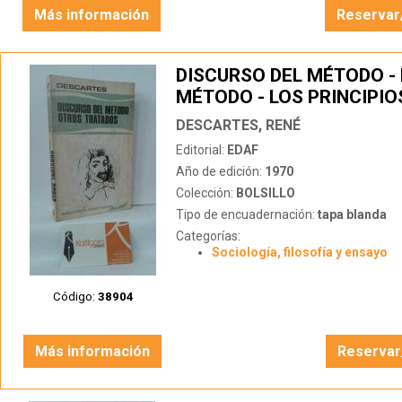
Más información
Reservar
DISCURSO DEL MÉTODO - 
MÉTODO - LOS PRINCIPIO
FILOSOFÍA - LA METAFÍSI
DESCARTES, RENÉ
CIENCIA - LA MORAL
Editorial:
EDAF
Año de edición:
1970
Colección:
BOLSILLO
Tipo de encuadernación:
tapa blanda
Categorías:
Sociología, filosofía y ensayo
Código:
38904
Más información
Reservar