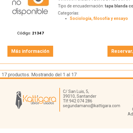
Tipo de encuadernación:
tapa blanda c
Categorías:
Sociología, filosofía y ensayo
Código:
21347
Más información
Reservar
17
productos. Mostrando del 1 al 17
Librería Kattigara
C/ San Luis, 5,
39010,
Santander
Tlf:
942 074 286
segundamano@kattigara.com
Ad