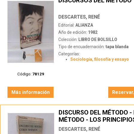
DISCURSOS DEL MÉTODO
DESCARTES, RENÉ
Editorial:
ALIANZA
Año de edición:
1982
Colección:
LIBRO DE BOLSILLO
Tipo de encuadernación:
tapa blanda
Categorías:
Sociología, filosofía y ensayo
Código:
78129
Más información
Reservar
DISCURSO DEL MÉTODO - 
MÉTODO - LOS PRINCIPIO
FILOSOFÍA - LA METAFÍSI
DESCARTES, RENÉ