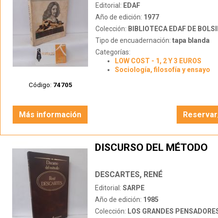
CIENCIA - LA MORAL
Editorial:
EDAF
Año de edición:
1977
Colección:
BIBLIOTECA EDAF DE BOLS
Tipo de encuadernación:
tapa blanda
Categorías:
LOW COST - 1, 2 Y 3 EUROS
Sociología, filosofía y ensayo
Código:
74705
Más información
Reservar
DISCURSO DEL MÉTODO
DESCARTES, RENÉ
Editorial:
SARPE
Año de edición:
1985
Colección:
LOS GRANDES PENSADORE