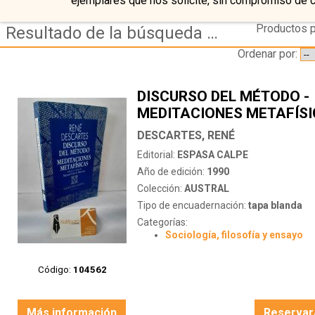
ejemplares que nos solicite, sin compromiso de 
Productos p
Resultado de la búsqueda de autor descartes,-rene
Ordenar por:
DISCURSO DEL MÉTODO -
MEDITACIONES METAFÍS
DESCARTES, RENÉ
Editorial:
ESPASA CALPE
Año de edición:
1990
Colección:
AUSTRAL
Tipo de encuadernación:
tapa blanda
Categorías:
Sociología, filosofía y ensayo
Código:
104562
Más información
Reservar