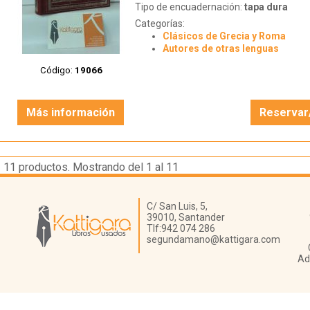
Tipo de encuadernación:
tapa dura
Categorías:
Clásicos de Grecia y Roma
Autores de otras lenguas
Código:
19066
Más información
Reservar
11
productos. Mostrando del 1 al 11
Librería Kattigara
C/ San Luis, 5,
39010,
Santander
Tlf:
942 074 286
segundamano@kattigara.com
Ad