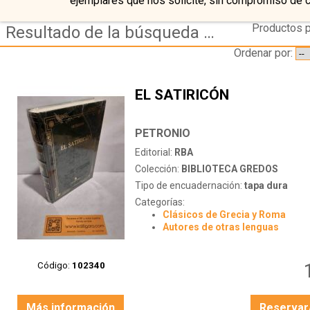
ejemplares que nos solicite, sin compromiso de 
Productos p
Resultado de la búsqueda de autor petronio
Ordenar por:
EL SATIRICÓN
PETRONIO
Editorial:
RBA
Colección:
BIBLIOTECA GREDOS
Tipo de encuadernación:
tapa dura
Categorías:
Clásicos de Grecia y Roma
Autores de otras lenguas
Código:
102340
Más información
Reservar