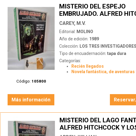
MISTERIO DEL ESPEJO
EMBRUJADO. ALFRED HI
Y LOS TRES INVESTIGAD
CAREY, M.V.
Editorial:
MOLINO
Año de edición:
1989
Colección:
LOS TRES INVESTIGADORE
Tipo de encuadernación:
tapa dura
Categorías:
Recién llegados
Novela fantástica, de aventuras 
Código:
105800
Más información
Reservar
MISTERIO DEL LAGO FAN
ALFRED HITCHCOCK Y LO
INVESTIGADORES