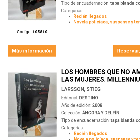
Tipo de encuadernación:
tapa blanda c
Categorías:
Recién llegados
Novela policíaca, suspense y te
Código:
105810
Más información
Reservar
LOS HOMBRES QUE NO A
LAS MUJERES. MILLENNI
LARSSON, STIEG
Editorial:
DESTINO
Año de edición:
2008
Colección:
ÁNCORA Y DELFÍN
Tipo de encuadernación:
tapa blanda c
Categorías:
Recién llegados
Novela policíaca, suspense y te