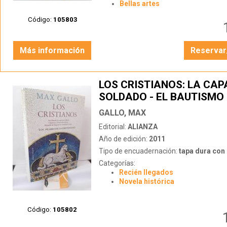
Bellas artes
Código:
105803
Más información
Reservar
LOS CRISTIANOS: LA CAP
SOLDADO - EL BAUTISMO 
- LA CRUZADA DEL MONJ
GALLO, MAX
Editorial:
ALIANZA
Año de edición:
2011
Tipo de encuadernación:
tapa dura con s
Categorías:
Recién llegados
Novela histórica
Código:
105802