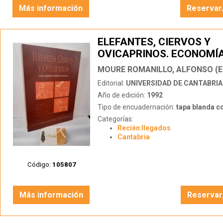
Más información
Reservar
ELEFANTES, CIERVOS Y
OVICAPRINOS. ECONOMÍA
APROVECHAMIENTO DEL 
MOURE ROMANILLO, ALFONSO (E
EN LA PREHISTORIA DE E
Editorial:
UNIVERSIDAD DE CANTABRIA
PORTUGAL
Año de edición:
1992
Tipo de encuadernación:
tapa blanda c
Categorías:
Recién llegados
Cantabria
Código:
105807
Más información
Reservar