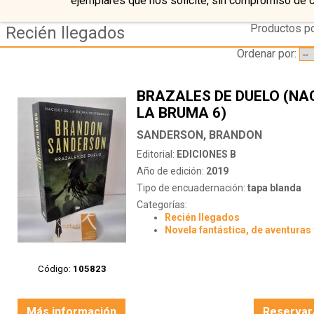
ejemplares que nos solicite, sin compromiso de 
Productos po
Recién llegados
Ordenar por:
BRAZALES DE DUELO (NA
LA BRUMA 6)
SANDERSON, BRANDON
Editorial:
EDICIONES B
Año de edición:
2019
Tipo de encuadernación:
tapa blanda
Categorías:
Recién llegados
Novela fantástica, de aventuras 
Código:
105823
Más información
Reservar