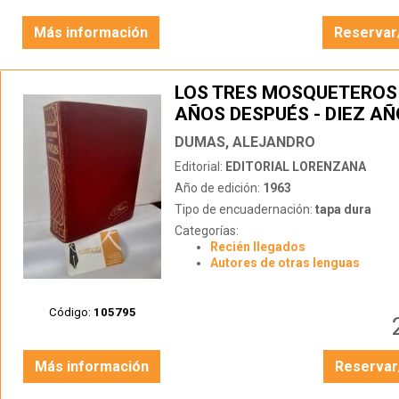
Más información
Reservar
LOS TRES MOSQUETEROS 
AÑOS DESPUÉS - DIEZ A
TARDE O EL VIZCONDE DE
DUMAS, ALEJANDRO
BRAGELONNE
Editorial:
EDITORIAL LORENZANA
Año de edición:
1963
Tipo de encuadernación:
tapa dura
Categorías:
Recién llegados
Autores de otras lenguas
Código:
105795
Más información
Reservar