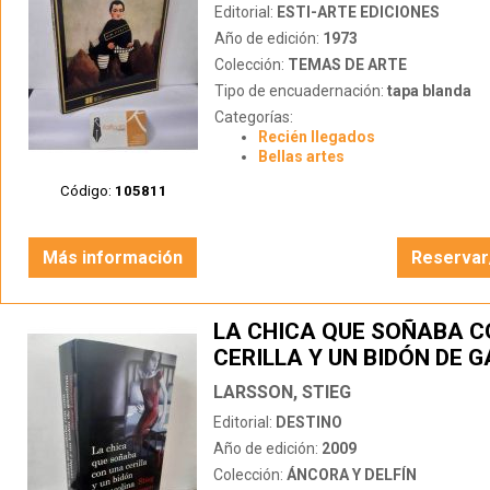
Editorial:
ESTI-ARTE EDICIONES
Año de edición:
1973
Colección:
TEMAS DE ARTE
Tipo de encuadernación:
tapa blanda
Categorías:
Recién llegados
Bellas artes
Código:
105811
Más información
Reservar
LA CHICA QUE SOÑABA C
CERILLA Y UN BIDÓN DE G
MILLENNIUM 2
LARSSON, STIEG
Editorial:
DESTINO
Año de edición:
2009
Colección:
ÁNCORA Y DELFÍN