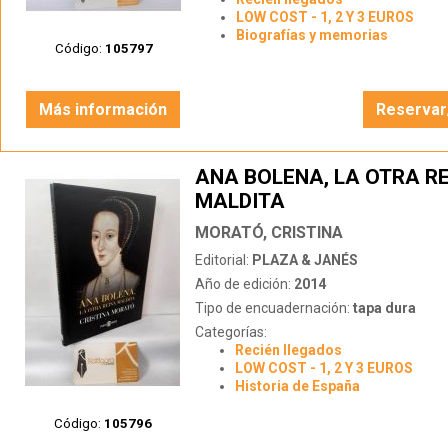
LOW COST - 1, 2 Y 3 EUROS
Biografías y memorias
Código:
105797
Más información
Reservar
ANA BOLENA, LA OTRA R
MALDITA
MORATÓ, CRISTINA
Editorial:
PLAZA & JANÉS
Año de edición:
2014
Tipo de encuadernación:
tapa dura
Categorías:
Recién llegados
LOW COST - 1, 2 Y 3 EUROS
Historia de España
Código:
105796