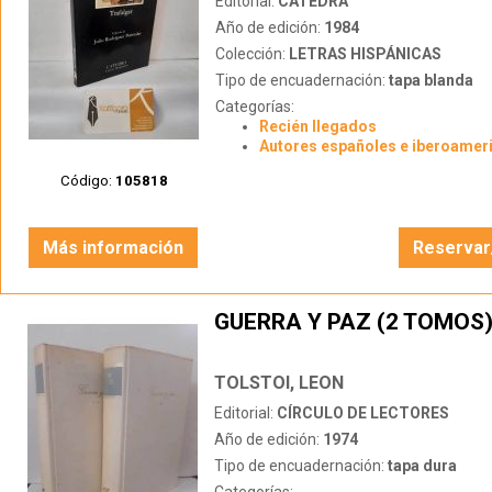
Editorial:
CÁTEDRA
Año de edición:
1984
Colección:
LETRAS HISPÁNICAS
Tipo de encuadernación:
tapa blanda
Categorías:
Recién llegados
Autores españoles e iberoamer
Código:
105818
Más información
Reservar
GUERRA Y PAZ (2 TOMOS
TOLSTOI, LEON
Editorial:
CÍRCULO DE LECTORES
Año de edición:
1974
Tipo de encuadernación:
tapa dura