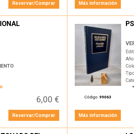
Reservar/Comprar
Más información
IONAL
PS
…
VE
Edit
Año
IENTO
Col
Tip
Cat
yo
6,00 €
Código:
99063
Reservar/Comprar
Más información