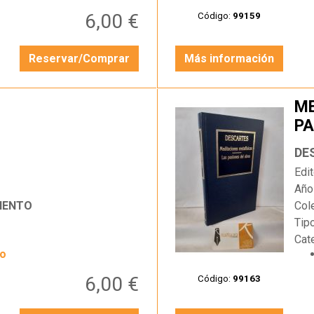
6,00 €
Código:
99159
Reservar/Comprar
Más información
ME
PA
…
DE
Edit
Año
IENTO
Col
Tip
Cat
yo
6,00 €
Código:
99163