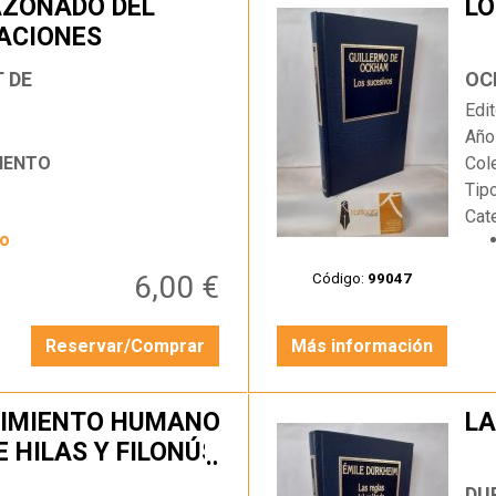
AZONADO DEL
LO
ACIONES
…
 DE
OC
Edit
Año
IENTO
Col
Tip
Cat
yo
6,00 €
Código:
99047
Reservar/Comprar
Más información
OCIMIENTO HUMANO
LA
E HILAS Y FILONÚS
…
DU