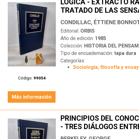
LÓGICA - EXTRACTO R
TRATADO DE LAS SENS
CONDILLAC, ÉTTIENE BONNOT
Editorial:
ORBIS
Año de edición:
1985
Colección:
HISTORIA DEL PENSAM
Tipo de encuadernación:
tapa dura
Categorías:
Sociología, filosofía y ensa
Código:
99054
Más información
PRINCIPIOS DEL CON
- TRES DIÁLOGOS ENTR
BERKELEY, GEORGE