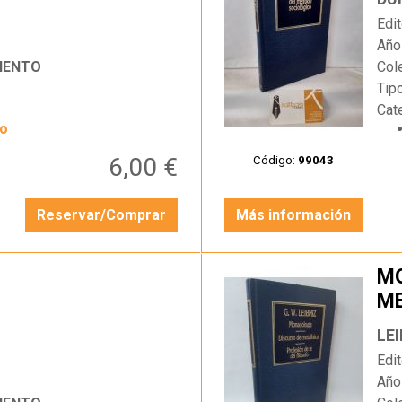
Edit
Año
IENTO
Col
Tip
Cat
yo
6,00 €
Código:
99043
Reservar/Comprar
Más información
MO
ME
…
FI
LEI
Edit
Año