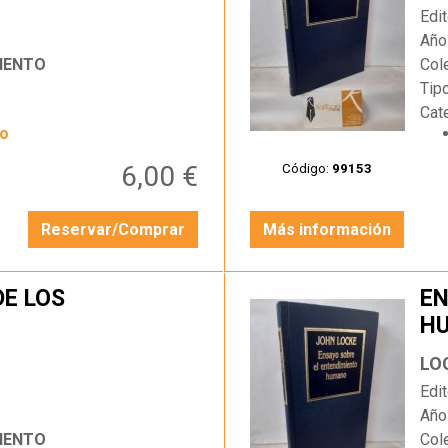
Edit
Año
IENTO
Col
Tip
Cat
yo
6,00 €
Código:
99153
Reservar/Comprar
Más información
DE LOS
EN
H
…
LO
Edit
Año
IENTO
Col