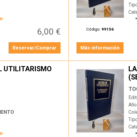
Tip
Cat
yo
6,00 €
Código:
99156
Reservar/Comprar
Más información
EL UTILITARISMO
LA
(S
…
TO
Edit
Año
IENTO
Col
Tip
Cat
yo