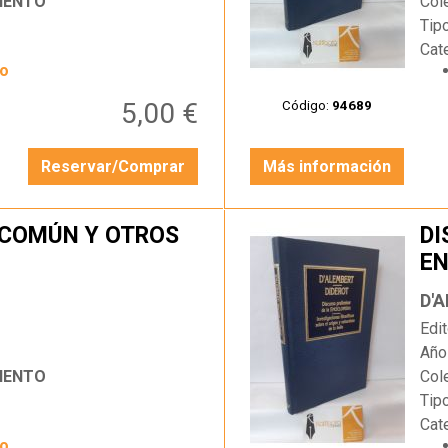
IENTO
Col
Tip
Cat
yo
5,00 €
Código:
94689
Reservar/Comprar
Más información
 COMÚN Y OTROS
DI
EN
…
FI
D'
NA
Edit
Año
IENTO
Col
Tip
Cat
yo