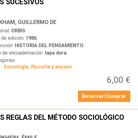
S SUCESIVOS
…
KHAM, GUILLERMO DE
orial:
ORBIS
 de edición:
1986
ección:
HISTORIA DEL PENSAMIENTO
o de encuadernación:
tapa dura
egorías:
Sociología, filosofía y ensayo
6,00 €
Reservar/Comprar
S REGLAS DEL MÉTODO SOCIOLÓGICO
…
RKHEIM, ÉMILE