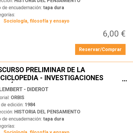
ección:
HISTORIA DEL PENSAMIENTO
o de encuadernación:
tapa dura
egorías:
Sociología, filosofía y ensayo
6,00 €
Reservar/Comprar
SCURSO PRELIMINAR DE LA
CICLOPEDIA - INVESTIGACIONES
…
LOSÓFICAS SOBRE EL ORIGEN Y
ALEMBERT - DIDEROT
TURALEZA DE LO BELLO
orial:
ORBIS
 de edición:
1984
ección:
HISTORIA DEL PENSAMIENTO
o de encuadernación:
tapa dura
egorías:
Sociología, filosofía y ensayo