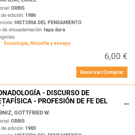
orial:
ORBIS
 de edición:
1986
ección:
HISTORIA DEL PENSAMIENTO
o de encuadernación:
tapa dura
egorías:
Sociología, filosofía y ensayo
6,00 €
Reservar/Comprar
NADOLOGÍA - DISCURSO DE
TAFÍSICA - PROFESIÓN DE FE DEL
…
LÓSOFO
BNIZ, GOTTFRIED W.
orial:
ORBIS
 de edición:
1983