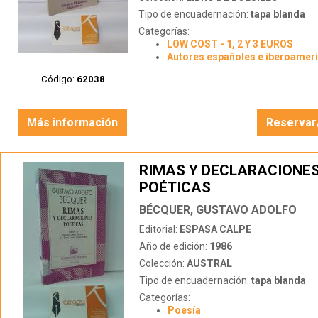
Tipo de encuadernación:
tapa blanda
Categorías:
LOW COST - 1, 2 Y 3 EUROS
Autores españoles e iberoamer
Código:
62038
Más información
Reservar
RIMAS Y DECLARACIONE
POÉTICAS
BÉCQUER, GUSTAVO ADOLFO
Editorial:
ESPASA CALPE
Año de edición:
1986
Colección:
AUSTRAL
Tipo de encuadernación:
tapa blanda
Categorías:
Poesía