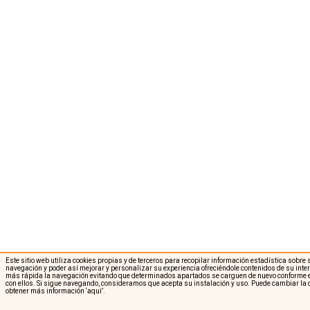
Este sitio web utiliza cookies propias y de terceros para recopilar información estadística sobre
navegación y poder así mejorar y personalizar su experiencia ofreciéndole contenidos de su int
más rápida la navegación evitando que determinados apartados se carguen de nuevo conforme e
con ellos. Si sigue navegando, consideramos que acepta su instalación y uso. Puede cambiar la 
obtener más información
‘aquí’
.