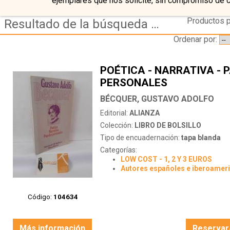
ejemplares que nos solicite, sin compromiso de 
Productos p
Resultado de la búsqueda de autor becquer,-gustavo-adolfo
Ordenar por:
POÉTICA - NARRATIVA - 
PERSONALES
BÉCQUER, GUSTAVO ADOLFO
Editorial:
ALIANZA
Colección:
LIBRO DE BOLSILLO
Tipo de encuadernación:
tapa blanda
Categorías:
LOW COST - 1, 2 Y 3 EUROS
Autores españoles e iberoamer
Código:
104634
Más información
Reservar