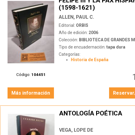
FELIPE III Y LA PAX HISP
(1598-1621)
ALLEN, PAUL C.
Editorial:
ORBIS
Año de edición:
2006
Colección:
BIBLIOTECA DE GRANDES MAESTROS DEL C
Tipo de encuadernación:
tapa dura
Categorías:
Historia de España
Código:
104451
Más información
Reservar
ANTOLOGÍA POÉTICA
VEGA, LOPE DE