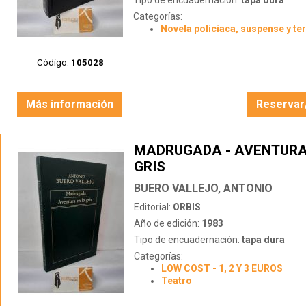
Tipo de encuadernación:
tapa dura
Categorías:
Novela policíaca, suspense y te
Código:
105028
Más información
Reservar
MADRUGADA - AVENTURA
GRIS
BUERO VALLEJO, ANTONIO
Editorial:
ORBIS
Año de edición:
1983
Tipo de encuadernación:
tapa dura
Categorías:
LOW COST - 1, 2 Y 3 EUROS
Teatro