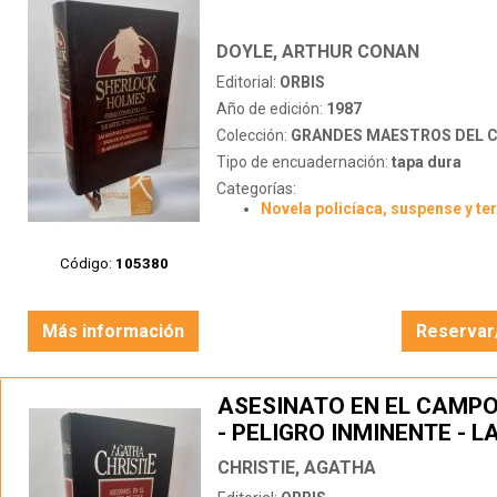
DOYLE, ARTHUR CONAN
Editorial:
ORBIS
Año de edición:
1987
Colección:
GRANDES MAESTROS DEL CRIMEN
Tipo de encuadernación:
tapa dura
Categorías:
Novela policíaca, suspense y te
Código:
105380
Más información
Reservar
ASESINATO EN EL CAMPO
- PELIGRO INMINENTE - 
DE LORD EDGWARE
CHRISTIE, AGATHA