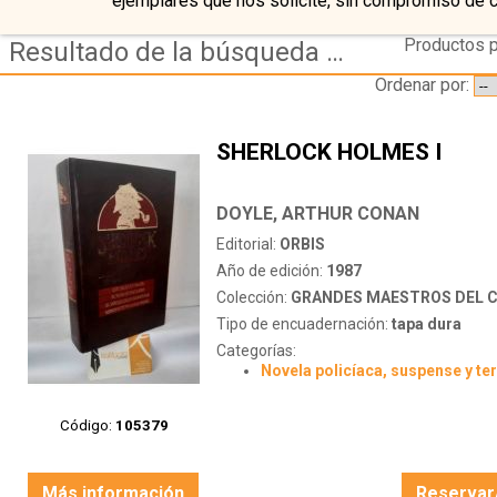
ejemplares que nos solicite, sin compromiso de 
Productos p
Resultado de la búsqueda de editorial orbis
Ordenar por:
SHERLOCK HOLMES I
DOYLE, ARTHUR CONAN
Editorial:
ORBIS
Año de edición:
1987
Colección:
GRANDES MAESTROS DEL CRIMEN
Tipo de encuadernación:
tapa dura
Categorías:
Novela policíaca, suspense y te
Código:
105379
Más información
Reservar