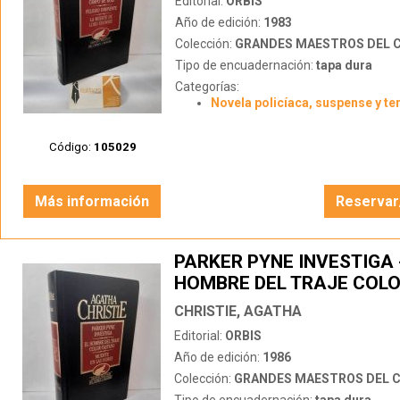
Editorial:
ORBIS
Año de edición:
1983
Colección:
GRANDES MAESTROS DEL CRIMEN
Tipo de encuadernación:
tapa dura
Categorías:
Novela policíaca, suspense y te
Código:
105029
Más información
Reservar
PARKER PYNE INVESTIGA 
HOMBRE DEL TRAJE COL
CASTAÑO - MUERTE EN L
CHRISTIE, AGATHA
Editorial:
ORBIS
Año de edición:
1986
Colección:
GRANDES MAESTROS DEL CRIMEN