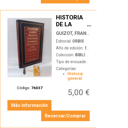
HISTORIA
DE LA
…
REVOLUCIÓN
GUIZOT, FRANÇOIS
DE
Editorial:
ORBIS
INGLATERRA
Año de edición:
1986
DESDE EL
Colección:
BIBLIOTECA DE HISTORIA
ADVENIMIENTO
Tipo de encuadernación:
tapa dura
DE CARLOS I
Categorías:
HASTA SU
Historia
MUERTE
general
Código:
76037
5,00 €
Más información
Reservar/Comprar