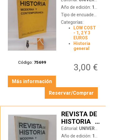
MODERNA Y
CONTEMPORÁNEA.
Año de edición:
1981
ENERO
Tipo de encuadernación:
tapa blanda
1981, AÑO
Categorías:
LOW COST
II, NÚMERO
- 1, 2 Y 3
5
EUROS
Historia
general
Código:
75699
3,00 €
Más información
Reservar/Comprar
REVISTA DE
HISTORIA
…
MODERNA Y
Editorial:
UNIVERSIDAD AUTÓNOMA DE MADRID
CONTEMPORÁNEA.
Año de edición:
1981