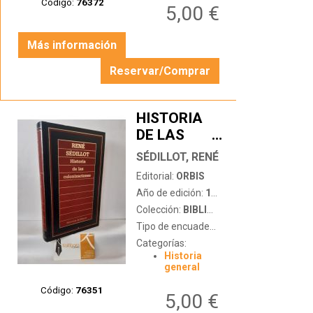
Código:
76372
5,00 €
Más información
Reservar/Comprar
HISTORIA
DE LAS
…
COLONIZACIONES
SÉDILLOT, RENÉ
Editorial:
ORBIS
Año de edición:
1986
Colección:
BIBLIOTECA DE HISTORIA
Tipo de encuadernación:
tapa dura
Categorías:
Historia
general
Código:
76351
5,00 €