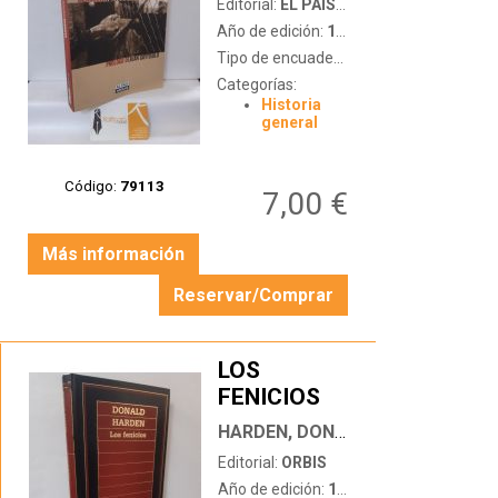
Editorial:
EL PAÍS - AGUILAR
Año de edición:
1999
Tipo de encuadernación:
tapa blanda c
Categorías:
Historia
general
Código:
79113
7,00 €
Más información
Reservar/Comprar
LOS
FENICIOS
…
HARDEN, DONALD
Editorial:
ORBIS
Año de edición:
1987