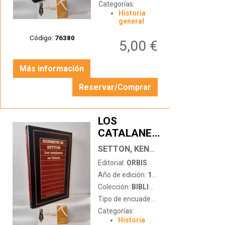
Categorías:
Historia
general
Código:
76380
5,00 €
Más información
Reservar/Comprar
LOS
CATALANES
…
EN GRECIA
SETTON, KENNETH M.
Editorial:
ORBIS
Año de edición:
1985
Colección:
BIBLIOTECA DE HISTORIA
Tipo de encuadernación:
tapa dura
Categorías:
Historia