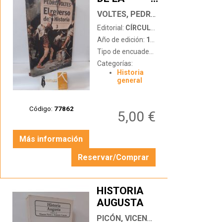
HISTORIA 3.
VOLTES, PEDRO
DUDAS Y
Editorial:
CÍRCULO DE LECTORES
ENIGMAS DE
Año de edición:
1993
LA
Tipo de encuadernación:
tapa dura con
HISTORIA
Categorías:
Historia
general
Código:
77862
5,00 €
Más información
Reservar/Comprar
HISTORIA
AUGUSTA
…
PICÓN, VICENTE Y GASCÓN, ANTONIO (ED.)