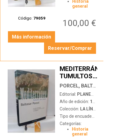
Historia
general
Código:
79059
100,00 €
Más información
Reservar/Comprar
MEDITERRÁNEO.
TUMULTOS
…
DEL OLEAJE
PORCEL, BALTASAR
Editorial:
PLANETA
Año de edición:
1999
Colección:
LA LÍNEA DEL HORIZONTE
Tipo de encuadernación:
tapa dura con
Categorías:
Historia
general