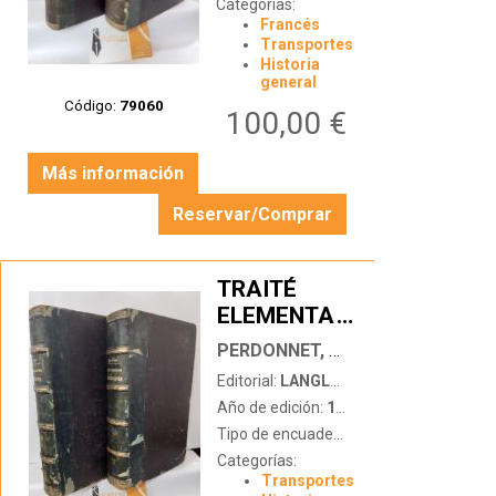
Categorías:
Francés
Transportes
Historia
general
Código:
79060
100,00 €
Más información
Reservar/Comprar
TRAITÉ
ELEMENTAIRE
…
DES
PERDONNET, AUG.
CHEMINS DE
Editorial:
LANGLOIS ET LECLERCQ
FER (2
Año de edición:
1855
TOMOS)
Tipo de encuadernación:
tapa dura
Categorías:
Transportes