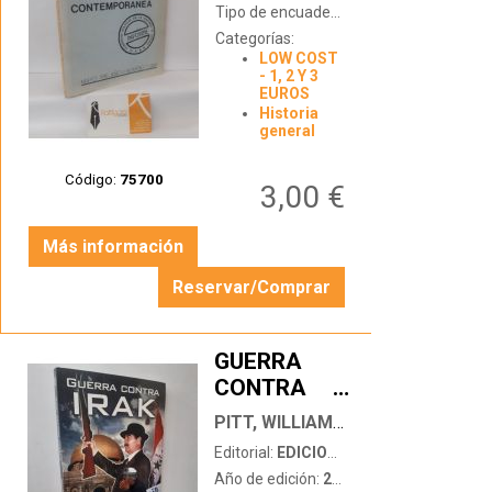
MAYO 1981,
Tipo de encuadernación:
tapa blanda
AÑO II,
Categorías:
LOW COST
NÚMERO 7
- 1, 2 Y 3
EUROS
Historia
general
Código:
75700
3,00 €
Más información
Reservar/Comprar
GUERRA
CONTRA
…
IRAK
PITT, WILLIAM RIVERS - RITTER, SCOTT
Editorial:
EDICIONES B
Año de edición:
2002