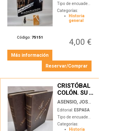
Tipo de encuadernación:
tapa blanda c
Categorías:
Historia
general
Código:
75151
4,00 €
Más información
Reservar/Comprar
CRISTÓBAL
COLÓN. SU
…
VIDA, SUS
ASENSIO, JOSÉ MARÍA
VIAJES, SUS
Editorial:
ESPASA
DESCUBRIMIENTOS
Tipo de encuadernación:
tapa dura
(2 TOMOS)
Categorías:
Historia