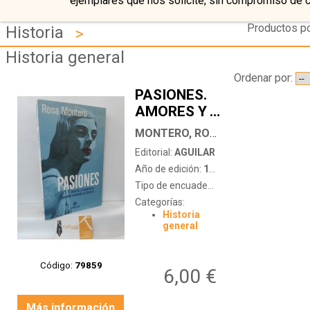
ejemplares que nos solicite, sin compromiso de 
Productos po
Historia
>
Historia general
Ordenar por:
PASIONES.
AMORES Y
…
DESAMORES
MONTERO, ROSA
QUE HAN
Editorial:
AGUILAR
CAMBIADO
Año de edición:
1999
LA
Tipo de encuadernación:
tapa blanda c
HISTORIA
Categorías:
Historia
general
Código:
79859
6,00 €
Más información