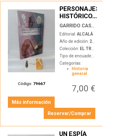
PERSONAJES
HISTÓRICOS
…
Y MUNDO
GARRIDO CASAS, JOSÉ FRANCISCO
EMPRESARIAL
Editorial:
ALCALÁ
Año de edición:
2007
Colección:
EL TRANSEÚNTE
Tipo de encuadernación:
tapa blanda c
Categorías:
Historia
general
Código:
79667
7,00 €
Más información
Reservar/Comprar
UN ESPÍA