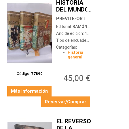
HISTORIA
DEL MUNDO
…
EN LA EDAD
PREVITE-ORTON, C.W.
MEDIA (3
Editorial:
RAMÓN SOPENA
TOMOS)
Año de edición:
1967
Tipo de encuadernación:
tapa dura con
Categorías:
Historia
general
Código:
77890
45,00 €
Más información
Reservar/Comprar
EL REVERSO
DE LA
…