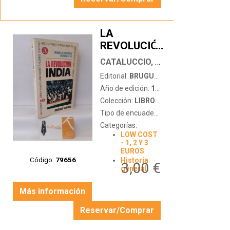
LA
REVOLUCIÓN
…
INDIA
CATALUCCIO, FRANCESCO
Editorial:
BRUGUERA
Año de edición:
1970
Colección:
LIBRO AMIGO
Tipo de encuadernación:
tapa blanda
Categorías:
LOW COST
- 1, 2 Y 3
EUROS
Código:
79656
Historia
3,00 €
general
Más información
Reservar/Comprar