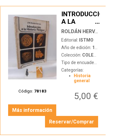
INTRODUCCIÓN
A LA
…
HISTORIA
ROLDÁN HERVÁS, JOSÉ MANUEL
ANTIGUA
Editorial:
ISTMO
Año de edición:
1975
Colección:
COLEGIO UNIVERSITARIO
Tipo de encuadernación:
tapa blanda
Categorías:
Historia
general
Código:
78183
5,00 €
Más información
Reservar/Comprar