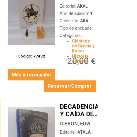
Editorial:
AKAL
Año de edición:
1989
Colección:
AKAL CLÁSICA
Tipo de encuadernación:
tapa blanda c
Categorías:
Clásicos
de Grecia y
Roma
Código:
77432
Historia
20,00 €
general
Más información
Reservar/Comprar
DECADENCIA
Y CAÍDA DEL
…
IMPERIO
GIBBON, EDWARD
ROMANO
Editorial:
ATALANTA
VOLUMEN 1