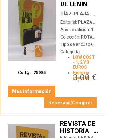
DE LENIN
…
DÍAZ-PLAJA, FERNANDO
Editorial:
PLAZA & JANÉS
Año de edición:
1970
Colección:
ROTATIVA
Tipo de encuadernación:
tapa dura
Categorías:
LOW COST
- 1, 2 Y 3
EUROS
Código:
75985
Historia
3,00 €
general
Más información
Reservar/Comprar
REVISTA DE
HISTORIA
…
Editorial:
UNIVERSIDAD AUTÓNOMA DE MADRID