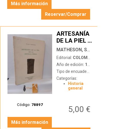
Más información
Reservar/Comprar
ARTESANÍA
DE LA PIEL
…
EN LA
MATHESON, SYLVIA A.
ANTIGUA
Editorial:
COLOMER MUNMANY (FÁBRICA DE CURTIDOS)
PERSIA
Año de edición:
1978
Tipo de encuadernación:
tapa blanda
Categorías:
Historia
general
Código:
78897
5,00 €
Más información