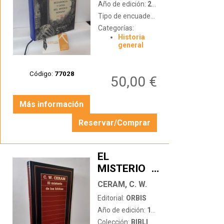
Año de edición:
2012
Tipo de encuadernación:
tapa dura
Categorías:
Historia
general
Código:
77028
50,00 €
Más información
Reservar/Comprar
EL
MISTERIO
…
DE LOS
CERAM, C. W.
HITITAS
Editorial:
ORBIS
Año de edición:
1985
Colección:
BIBLIOTECA DE HISTORIA