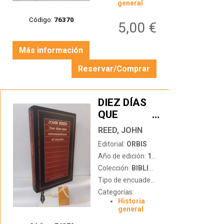
general
Código:
76370
5,00 €
Más información
Reservar/Comprar
DIEZ DÍAS
QUE
…
ESTREMECIERON
REED, JOHN
AL MUNDO
Editorial:
ORBIS
Año de edición:
1985
Colección:
BIBLIOTECA DE HISTORIA
Tipo de encuadernación:
tapa dura
Categorías:
Historia
general