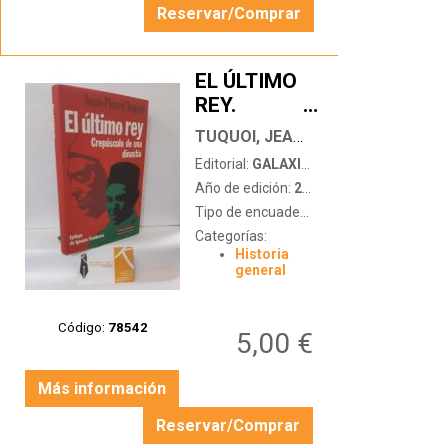
Reservar/Comprar
EL ÚLTIMO
REY.
…
CREPÚSCULO
TUQUOI, JEAN-PIERRE
DE UNA
Editorial:
GALAXIA GUTENBERG/CÍRCULO DE LECTORES
DINASTÍA
Año de edición:
2002
Tipo de encuadernación:
tapa dura con
Categorías:
Historia
general
Código:
78542
5,00 €
Más información
Reservar/Comprar