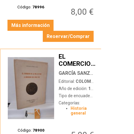
Código:
78996
8,00 €
Más información
Reservar/Comprar
EL
COMERCIO
…
DE LA PIEL
GARCÍA SANZ, ARCADIO
EN VICH A
Editorial:
COLOMER MUNMANY (FÁBRICA DE CURTIDOS)
MEDIADOS
Año de edición:
1967
DEL SIGLO
Tipo de encuadernación:
tapa blanda
XIII
Categorías:
Historia
general
Código:
78900