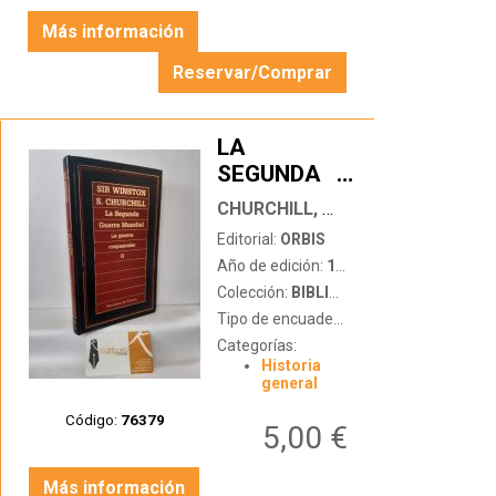
Más información
Reservar/Comprar
LA
SEGUNDA
…
GUERRA
CHURCHILL, WINSTON
MUNDIAL.
Editorial:
ORBIS
VOL 2: LA
Año de edición:
1985
GUERRA
Colección:
BIBLIOTECA DE HISTORIA
CREPUSCULAR
Tipo de encuadernación:
tapa dura
Categorías:
Historia
general
Código:
76379
5,00 €
Más información