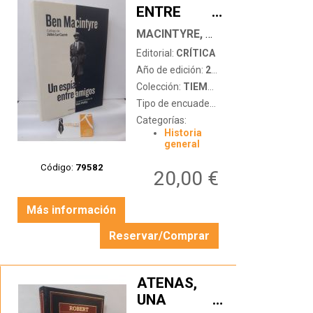
ENTRE
…
AMIGOS. LA
MACINTYRE, BEN
GRAN
Editorial:
CRÍTICA
TRAICIÓN
Año de edición:
2015
DE KIM
Colección:
TIEMPO DE HISTORIA
PHILBY
Tipo de encuadernación:
tapa dura con
Categorías:
Historia
general
Código:
79582
20,00 €
Más información
Reservar/Comprar
ATENAS,
UNA
…