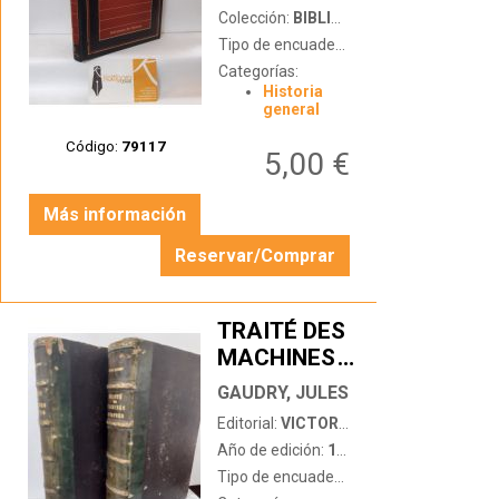
Colección:
BIBLIOTECA DE HISTORIA
Tipo de encuadernación:
tapa dura
Categorías:
Historia
general
Código:
79117
5,00 €
Más información
Reservar/Comprar
TRAITÉ DES
MACHINES
…
A VAPEUR
GAUDRY, JULES
Editorial:
VICTOR DALMONT, ÉDITEUR
Año de edición:
1856
Tipo de encuadernación:
tapa dura