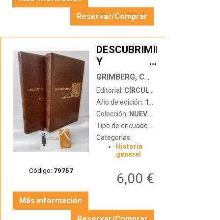
Reservar/Comprar
DESCUBRIMIENTOS
Y
…
REFORMAS
GRIMBERG, CARL
Editorial:
CÍRCULO DE AMIGOS DE LA HISTORIA
Año de edición:
1970
Colección:
NUEVA HISTORIA UNIVERSAL
Tipo de encuadernación:
tapa dura
Categorías:
Historia
general
Código:
79757
6,00 €
Más información
Reservar/Comprar