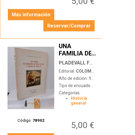
5,00 €
Más información
Reservar/Comprar
UNA
FAMILIA DE
…
MERCADERES
PLADEVALL FONT, ANTONIO
DE PIELES
Editorial:
COLOMER MUNMANY (FÁBRICA DE CURTIDOS)
EN VICH A
Año de edición:
1972
FINALES
Tipo de encuadernación:
tapa blanda
DEL SIGLO
Categorías:
XIV
Historia
general
Código:
78902
5,00 €