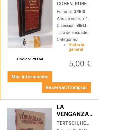
DEMOCRACIA
COHEN, ROBERT
Editorial:
ORBIS
Año de edición:
1987
Colección:
BIBLIOTECA DE HISTORIA
Tipo de encuadernación:
tapa dura
Categorías:
Historia
general
Código:
79164
5,00 €
Más información
Reservar/Comprar
LA
VENGANZA
…
DE LA
TERTSCH, HERMANN
HISTORIA