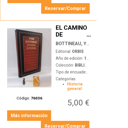
Reservar/Comprar
EL CAMINO
DE
…
SANTIAGO
BOTTINEAU, YVES
Editorial:
ORBIS
Año de edición:
1985
Colección:
BIBLIOTECA DE HISTORIA
Tipo de encuadernación:
tapa dura
Categorías:
Historia
general
Código:
76036
5,00 €
Más información
Reservar/Comprar