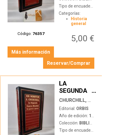
Tipo de encuadernación:
tapa blanda
Categorías:
Historia
general
Código:
76357
5,00 €
Más información
Reservar/Comprar
LA
SEGUNDA
…
GUERRA
CHURCHILL, WINSTON
MUNDIAL.
Editorial:
ORBIS
VOL 1 DE
Año de edición:
1985
GUERRA A
Colección:
BIBLIOTECA DE HISTORIA
GUERRA
Tipo de encuadernación:
tapa dura