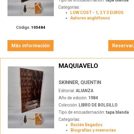
Tipo de encuadernación:
tapa blanda
Categorías:
LOW COST - 1, 2 Y 3 EUROS
Autores anglófonos
Código:
105484
Más información
Reservar
MAQUIAVELO
SKINNER, QUENTIN
Editorial:
ALIANZA
Año de edición:
1984
Colección:
LIBRO DE BOLSILLO
Tipo de encuadernación:
tapa blanda
Categorías:
Recién llegados
Biografías y memorias