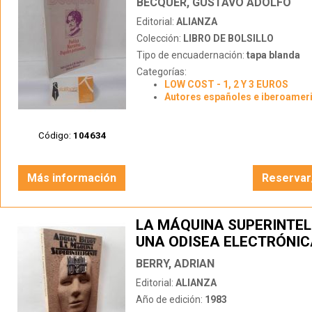
BÉCQUER, GUSTAVO ADOLFO
Editorial:
ALIANZA
Colección:
LIBRO DE BOLSILLO
Tipo de encuadernación:
tapa blanda
Categorías:
LOW COST - 1, 2 Y 3 EUROS
Autores españoles e iberoamer
Código:
104634
Más información
Reservar
LA MÁQUINA SUPERINTEL
UNA ODISEA ELECTRÓNIC
BERRY, ADRIAN
Editorial:
ALIANZA
Año de edición:
1983