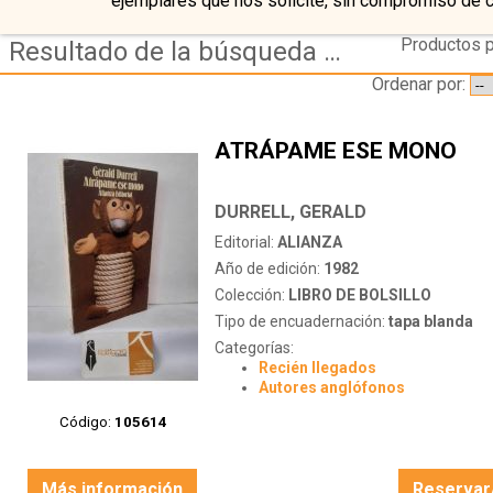
ejemplares que nos solicite, sin compromiso de 
Productos p
Resultado de la búsqueda de coleccion libro de bolsillo
Ordenar por:
ATRÁPAME ESE MONO
DURRELL, GERALD
Editorial:
ALIANZA
Año de edición:
1982
Colección:
LIBRO DE BOLSILLO
Tipo de encuadernación:
tapa blanda
Categorías:
Recién llegados
Autores anglófonos
Código:
105614
Más información
Reservar