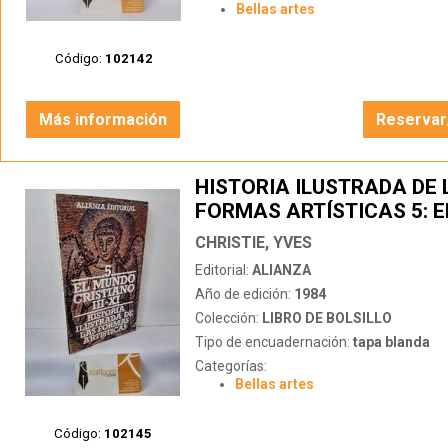
Bellas artes
Código:
102142
Más información
Reservar
HISTORIA ILUSTRADA DE 
FORMAS ARTÍSTICAS 5: 
CRISTIANO SIGLOS III-XI
CHRISTIE, YVES
Editorial:
ALIANZA
Año de edición:
1984
Colección:
LIBRO DE BOLSILLO
Tipo de encuadernación:
tapa blanda
Categorías:
Bellas artes
Código:
102145