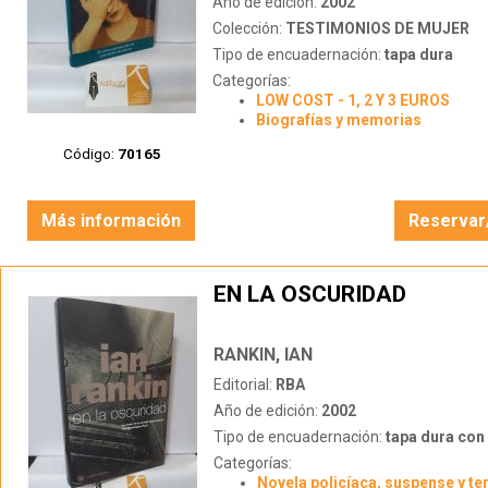
Año de edición:
2002
Colección:
TESTIMONIOS DE MUJER
Tipo de encuadernación:
tapa dura
Categorías:
LOW COST - 1, 2 Y 3 EUROS
Biografías y memorias
Código:
70165
Más información
Reservar
EN LA OSCURIDAD
RANKIN, IAN
Editorial:
RBA
Año de edición:
2002
Tipo de encuadernación:
tapa dura con s
Categorías:
Novela policíaca, suspense y te