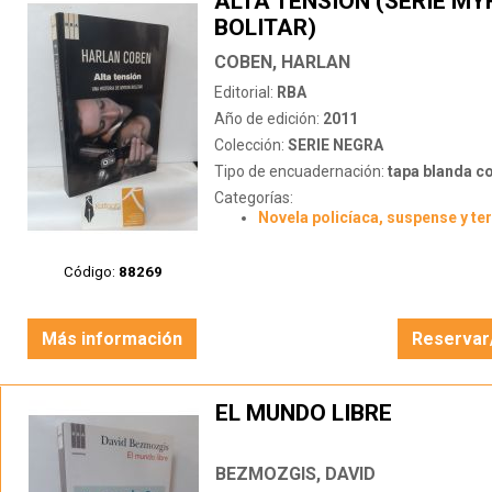
ALTA TENSIÓN (SERIE M
BOLITAR)
COBEN, HARLAN
Editorial:
RBA
Año de edición:
2011
Colección:
SERIE NEGRA
Tipo de encuadernación:
tapa blanda c
Categorías:
Novela policíaca, suspense y te
Código:
88269
Más información
Reservar
EL MUNDO LIBRE
BEZMOZGIS, DAVID