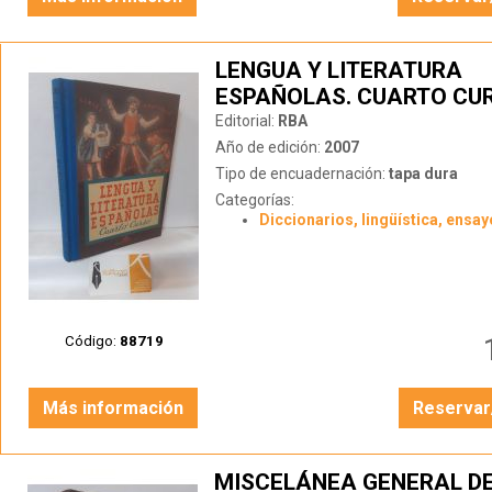
LENGUA Y LITERATURA
ESPAÑOLAS. CUARTO CU
(FACSÍMIL)
Editorial:
RBA
Año de edición:
2007
Tipo de encuadernación:
tapa dura
Categorías:
Diccionarios, lingüística, ensay
Código:
88719
Más información
Reservar
MISCELÁNEA GENERAL D