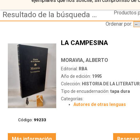
ejemplares que nos solicite, sin compromiso de 
Productos p
Resultado de la búsqueda de editorial rba
Ordenar por:
LA CAMPESINA
MORAVIA, ALBERTO
Editorial:
RBA
Año de edición:
1995
Colección:
HISTORIA DE LA LITERATU
Tipo de encuadernación:
tapa dura
Categorías:
Autores de otras lenguas
Código:
99233
Más información
Reservar