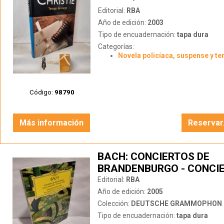
Editorial:
RBA
Año de edición:
2003
Tipo de encuadernación:
tapa dura
Categorías:
Novela policíaca, suspense y te
Código:
98790
Más información
Reservar
BACH: CONCIERTOS DE
BRANDENBURGO - CONCI
PARA VIOLÍN (LIBRO + 2 C
Editorial:
RBA
Año de edición:
2005
Colección:
DEUTSCHE GRAMMOPHON
Tipo de encuadernación:
tapa dura