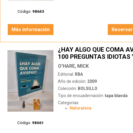
Código:
98643
Más información
Reservar
¿HAY ALGO QUE COMA AV
100 PREGUNTAS IDIOTAS 
APASIONANTES SOBRE L
O'HARE, MICK
CIENCIA
Editorial:
RBA
Año de edición:
2009
Colección:
BOLSILLO
Tipo de encuadernación:
tapa blanda
Categorías:
Naturaleza
Código:
98661