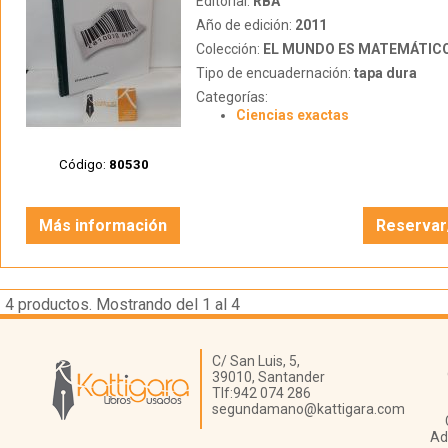
Editorial:
RBA
Año de edición:
2011
Colección:
EL MUNDO ES MATEMÁTIC
Tipo de encuadernación:
tapa dura
Categorías:
Ciencias exactas
Código:
80530
Más información
Reservar
4
productos. Mostrando del 1 al 4
Librería Kattigara
C/ San Luis, 5,
39010,
Santander
Tlf:
942 074 286
segundamano@kattigara.com
Ad