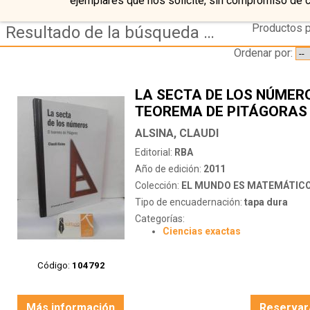
ejemplares que nos solicite, sin compromiso de 
Productos p
Resultado de la búsqueda de coleccion el mundo es matematico
Ordenar por:
LA SECTA DE LOS NÚMERO
TEOREMA DE PITÁGORAS
ALSINA, CLAUDI
Editorial:
RBA
Año de edición:
2011
Colección:
EL MUNDO ES MATEMÁTIC
Tipo de encuadernación:
tapa dura
Categorías:
Ciencias exactas
Código:
104792
Más información
Reservar