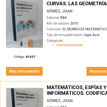
CURVAS. LAS GEOMETRÍA
EUCLIDEAS
GÓMEZ, JOAN
Editorial:
RBA
Año de edición:
2010
Colección:
EL MUNDO ES MATEMÁTIC
Tipo de encuadernación:
tapa dura
Categorías:
Ciencias exactas
Código:
81037
Más información
Reservar
MATEMÁTICOS, ESPÍAS Y
INFORMÁTICOS. CODIFIC
CRIPTOGRAFÍA
GÓMEZ, JOAN