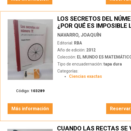
LOS SECRETOS DEL NÚME
¿POR QUÉ ES IMPOSIBLE 
CUADRATURA DEL CÍRCU
NAVARRO, JOAQUÍN
Editorial:
RBA
Año de edición:
2012
Colección:
EL MUNDO ES MATEMÁTIC
Tipo de encuadernación:
tapa dura
Categorías:
Ciencias exactas
Código:
103289
Más información
Reservar
CUANDO LAS RECTAS SE 