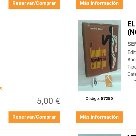
Reservar/Comprar
Más información
EL
(N
…
SE
Edit
Año
Tip
Cat
yo
5,00 €
Código:
57250
Reservar/Comprar
Más información