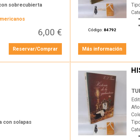
 con sobrecubierta
Tip
Cat
americanos
6,00 €
Código:
84792
Reservar/Comprar
Más información
HI
…
TUR
Edit
Año
Col
a con solapas
Tip
Cat