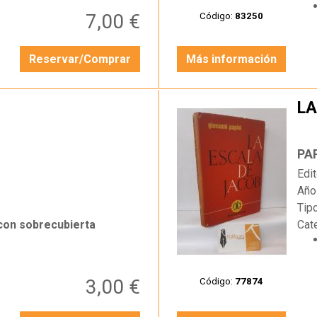
7,00 €
Código:
83250
Reservar/Comprar
Más información
LA
…
PA
Edit
Año
Tip
 con sobrecubierta
Cat
3,00 €
Código:
77874