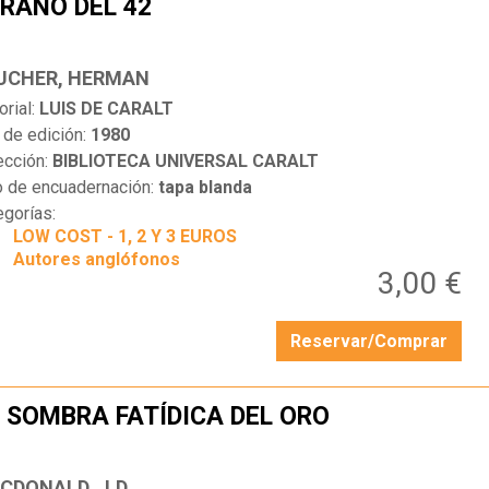
RANO DEL 42
…
UCHER, HERMAN
orial:
LUIS DE CARALT
 de edición:
1980
ección:
BIBLIOTECA UNIVERSAL CARALT
o de encuadernación:
tapa blanda
egorías:
LOW COST - 1, 2 Y 3 EUROS
Autores anglófonos
3,00 €
Reservar/Comprar
 SOMBRA FATÍDICA DEL ORO
…
CDONALD, J.D.