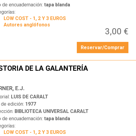
o de encuadernación:
tapa blanda
egorías:
LOW COST - 1, 2 Y 3 EUROS
Autores anglófonos
3,00 €
Reservar/Comprar
STORIA DE LA GALANTERÍA
…
NER, E.J.
orial:
LUIS DE CARALT
 de edición:
1977
ección:
BIBLIOTECA UNIVERSAL CARALT
o de encuadernación:
tapa blanda
egorías:
LOW COST - 1, 2 Y 3 EUROS