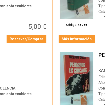
Col
 con sobrecubierta
Tip
Cat
5,00 €
Código:
45966
Reservar/Comprar
Más información
PE
…
KA
Edit
Año
IOLENCIA
Col
 con sobrecubierta
Tip
Cat