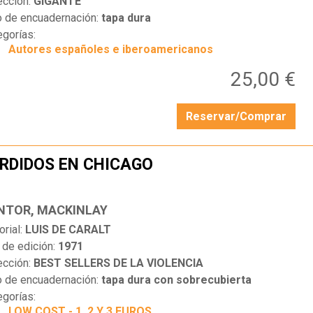
ección:
GIGANTE
o de encuadernación:
tapa dura
egorías:
Autores españoles e iberoamericanos
25,00 €
Reservar/Comprar
RDIDOS EN CHICAGO
…
NTOR, MACKINLAY
orial:
LUIS DE CARALT
 de edición:
1971
ección:
BEST SELLERS DE LA VIOLENCIA
o de encuadernación:
tapa dura con sobrecubierta
egorías:
LOW COST - 1, 2 Y 3 EUROS