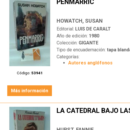
PENMARRIC
HOWATCH, SUSAN
Editorial:
LUIS DE CARALT
Año de edición:
1980
Colección:
GIGANTE
Tipo de encuadernación:
tapa bland
Categorías:
Autores anglófonos
Código:
53941
Más información
LA CATEDRAL BAJO LA
HURST, FANNIE