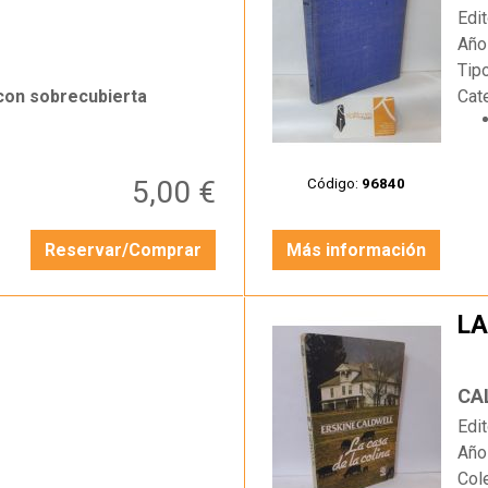
Edit
Año
Tip
 con sobrecubierta
Cat
5,00 €
Código:
96840
Reservar/Comprar
Más información
LA
…
CA
Edit
Año
Col