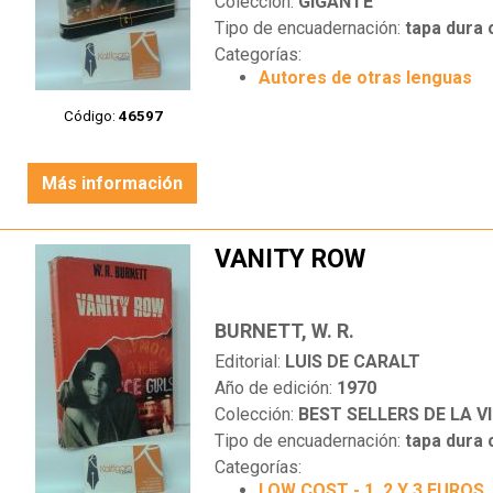
Colección:
GIGANTE
Tipo de encuadernación:
tapa dura
Categorías:
Autores de otras lenguas
Código:
46597
Más información
VANITY ROW
BURNETT, W. R.
Editorial:
LUIS DE CARALT
Año de edición:
1970
Colección:
BEST SELLERS DE LA V
Tipo de encuadernación:
tapa dura
Categorías:
LOW COST - 1, 2 Y 3 EUROS