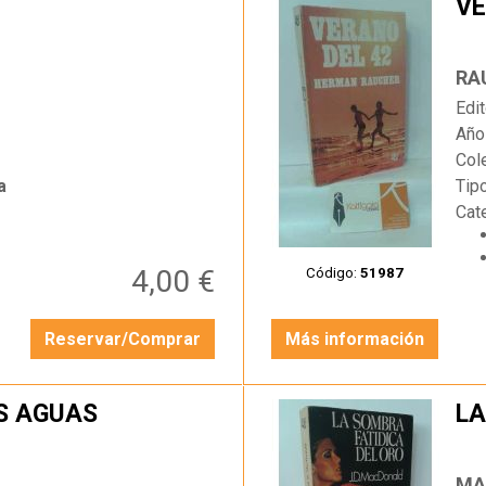
VE
…
RA
Edit
Año
Col
a
Tip
Cat
4,00 €
Código:
51987
Reservar/Comprar
Más información
S AGUAS
LA
…
MA