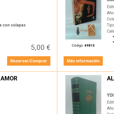
Edit
Año
Col
a con solapas
Tip
Cat
5,00 €
Código:
49815
Reservar/Comprar
Más información
 AMOR
A
…
YD
Edit
Año