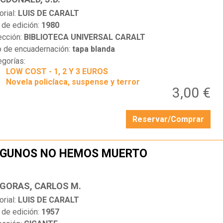
orial:
LUIS DE CARALT
 de edición:
1980
ección:
BIBLIOTECA UNIVERSAL CARALT
o de encuadernación:
tapa blanda
egorías:
LOW COST - 1, 2 Y 3 EUROS
Novela policíaca, suspense y terror
3,00 €
Reservar/Comprar
LGUNOS NO HEMOS MUERTO
…
IGORAS, CARLOS M.
orial:
LUIS DE CARALT
 de edición:
1957