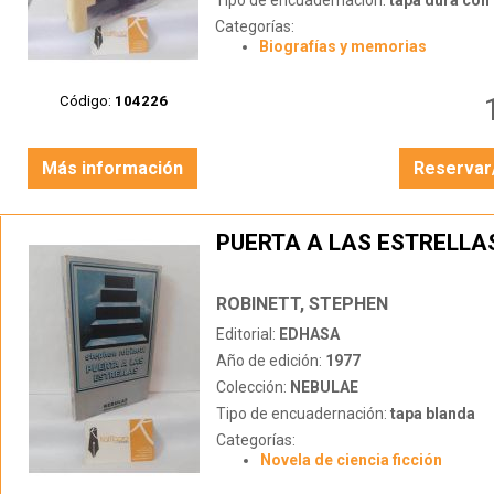
Tipo de encuadernación:
tapa dura con s
Categorías:
Biografías y memorias
Código:
104226
Más información
Reservar
PUERTA A LAS ESTRELLA
ROBINETT, STEPHEN
Editorial:
EDHASA
Año de edición:
1977
Colección:
NEBULAE
Tipo de encuadernación:
tapa blanda
Categorías:
Novela de ciencia ficción