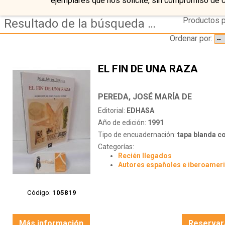
ejemplares que nos solicite, sin compromiso de 
Productos p
Resultado de la búsqueda de editorial edhasa
Ordenar por:
EL FIN DE UNA RAZA
PEREDA, JOSÉ MARÍA DE
Editorial:
EDHASA
Año de edición:
1991
Tipo de encuadernación:
tapa blanda c
Categorías:
Recién llegados
Autores españoles e iberoamer
Código:
105819
Más información
Reservar