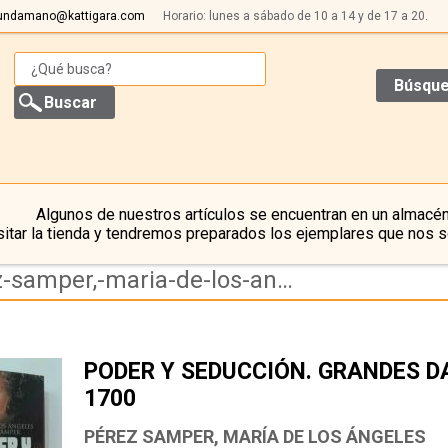
undamano@kattigara.com
Horario: lunes a sábado de 10 a 14 y de 17 a 20.
Búsque
Algunos de nuestros artículos se encuentran en un almacén
itar la tienda y tendremos preparados los ejemplares que nos s
Resultado de la búsqueda de autor perez-samper,-maria-de-los-angeles
PODER Y SEDUCCIÓN. GRANDES D
1700
PÉREZ SAMPER, MARÍA DE LOS ÁNGELES