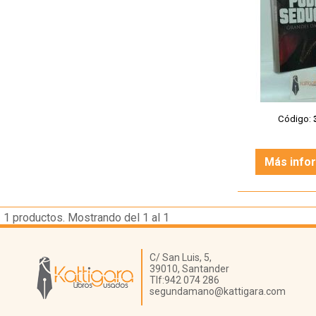
Código:
Más info
1
productos. Mostrando del 1 al 1
Librería Kattigara
C/ San Luis, 5,
39010,
Santander
Tlf:
942 074 286
segundamano@kattigara.com