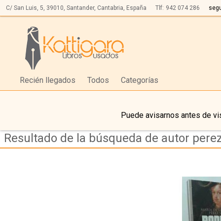
C/ San Luis, 5,
39010,
Santander, Cantabria, España
Tlf:
942 074 286
seg
Recién llegados
Todos
Categorías
Puede avisarnos antes de vis