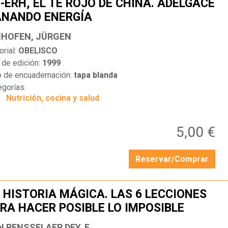
-ERH, EL TÉ ROJO DE CHINA. ADELGACE
NANDO ENERGÍA
…
IHOFEN, JÜRGEN
orial:
OBELISCO
 de edición:
1999
o de encuadernación:
tapa blanda
egorías:
Nutrición, cocina y salud
5,00 €
Reservar/Comprar
 HISTORIA MÁGICA. LAS 6 LECCIONES
RA HACER POSIBLE LO IMPOSIBLE
…
N RENSSELAER DEY, F.