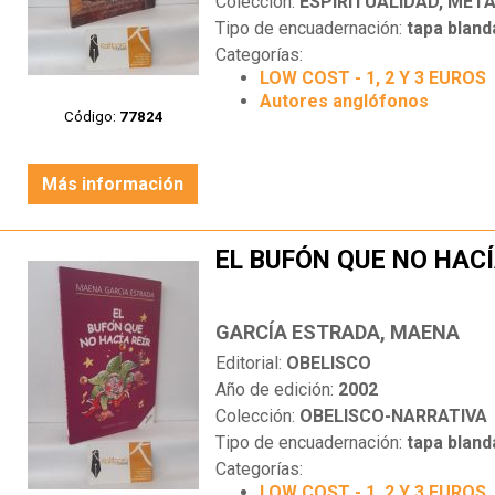
Colección:
ESPIRITUALIDAD, META
Tipo de encuadernación:
tapa bland
Categorías:
LOW COST - 1, 2 Y 3 EUROS
Autores anglófonos
Código:
77824
Más información
EL BUFÓN QUE NO HACÍ
GARCÍA ESTRADA, MAENA
Editorial:
OBELISCO
Año de edición:
2002
Colección:
OBELISCO-NARRATIVA
Tipo de encuadernación:
tapa bland
Categorías:
LOW COST - 1, 2 Y 3 EUROS