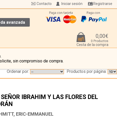
Contacto
Iniciar sesión
Registrarse
da avanzada
0,00€
0 Productos
Cesta de la compra
.
olicite, sin compromiso de compra.
Ordenar por:
Productos por página:
 SEÑOR IBRAHIM Y LAS FLORES DEL
ORÁN
…
HMITT, ERIC-EMMANUEL