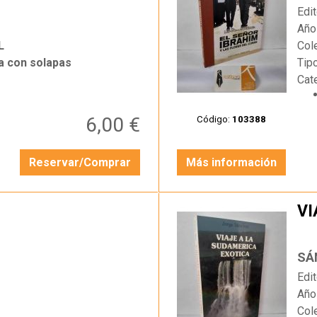
Edit
Año
L
Col
a con solapas
Tip
Cat
6,00 €
Código:
103388
Reservar/Comprar
Más información
VI
…
SÁ
Edit
Año
Col