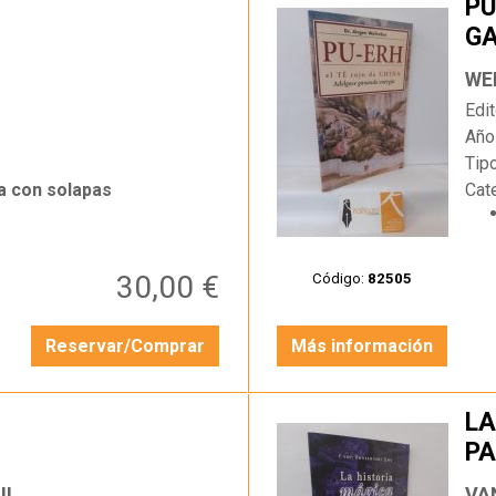
PU
GA
…
WE
Edit
Año
Tip
a con solapas
Cat
30,00 €
Código:
82505
Reservar/Comprar
Más información
LA
PA
…
UL
VA