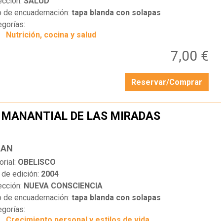
ección:
SALUD
o de encuadernación:
tapa blanda con solapas
egorías:
Nutrición, cocina y salud
7,00 €
Reservar/Comprar
 MANANTIAL DE LAS MIRADAS
…
IAN
orial:
OBELISCO
 de edición:
2004
ección:
NUEVA CONSCIENCIA
o de encuadernación:
tapa blanda con solapas
egorías:
Crecimiento personal y estilos de vida