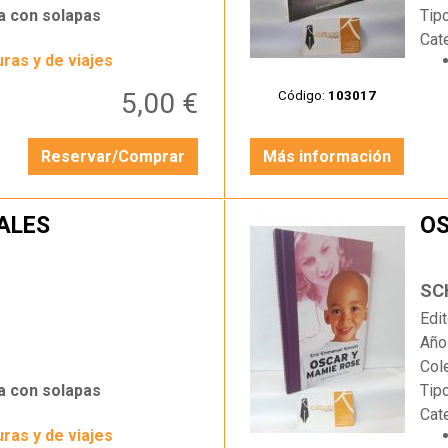
a con solapas
Tip
Cat
ras y de viajes
5,00 €
Código:
103017
Reservar/Comprar
Más información
ALES
OS
…
SC
Edit
Año
Col
a con solapas
Tip
Cat
ras y de viajes