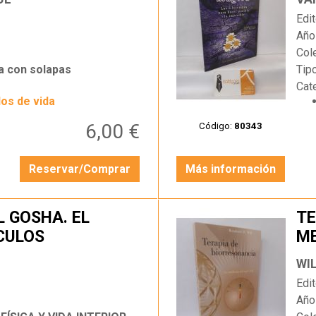
Edit
Año
Col
a con solapas
Tip
Cat
los de vida
6,00 €
Código:
80343
Reservar/Comprar
Más información
L GOSHA. EL
TE
CULOS
ME
…
WIL
Edit
Año