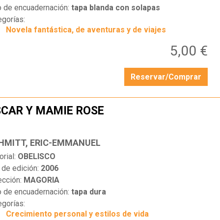
o de encuadernación:
tapa blanda con solapas
egorías:
Novela fantástica, de aventuras y de viajes
5,00 €
Reservar/Comprar
CAR Y MAMIE ROSE
…
HMITT, ERIC-EMMANUEL
orial:
OBELISCO
 de edición:
2006
ección:
MAGORIA
o de encuadernación:
tapa dura
egorías:
Crecimiento personal y estilos de vida