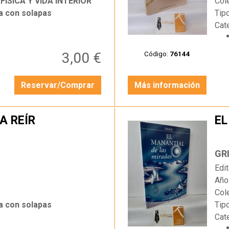
FÍSICA Y VIDA INTERIOR
Col
a con solapas
Tip
Cat
3,00 €
Código:
76144
Reservar/Comprar
Más información
A REÍR
EL
…
GR
Edit
Año
Col
a con solapas
Tip
Cat