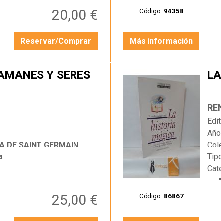
20,00 €
Código:
94358
Reservar/Comprar
Más información
AMANES Y SERES
LA
…
RE
Edit
Año
CA DE SAINT GERMAIN
Col
a
Tip
Cat
25,00 €
Código:
86867