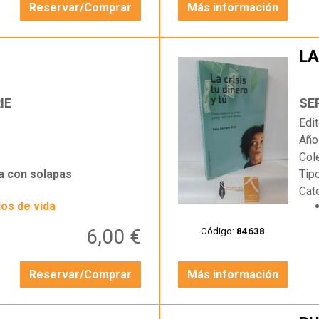
Reservar/Comprar
Más información
LA
…
IE
SE
Edit
Año
Col
a con solapas
Tip
Cat
los de vida
6,00 €
Código:
84638
Reservar/Comprar
Más información