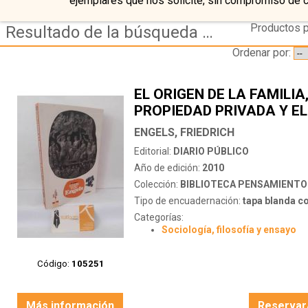
ejemplares que nos solicite, sin compromiso de 
Productos p
Resultado de la búsqueda de coleccion biblioteca pensamiento critico
Ordenar por:
EL ORIGEN DE LA FAMILIA
PROPIEDAD PRIVADA Y E
ENGELS, FRIEDRICH
Editorial:
DIARIO PÚBLICO
Año de edición:
2010
Colección:
BIBLIOTECA PENSAMIENTO
Tipo de encuadernación:
tapa blanda c
Categorías:
Sociología, filosofía y ensayo
Código:
105251
Más información
Reservar