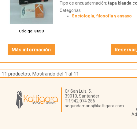
Tipo de encuadernación:
tapa blanda c
Categorías:
Sociología, filosofía y ensayo
Código:
8653
Más información
Reservar
11
productos. Mostrando del 1 al 11
Librería Kattigara
C/ San Luis, 5,
39010,
Santander
Tlf:
942 074 286
segundamano@kattigara.com
Ad