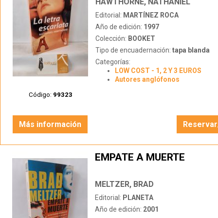
HAWTHORNE, NATHANIEL
Editorial:
MARTÍNEZ ROCA
Año de edición:
1997
Colección:
BOOKET
Tipo de encuadernación:
tapa blanda
Categorías:
LOW COST - 1, 2 Y 3 EUROS
Autores anglófonos
Código:
99323
Más información
Reservar
EMPATE A MUERTE
MELTZER, BRAD
Editorial:
PLANETA
Año de edición:
2001