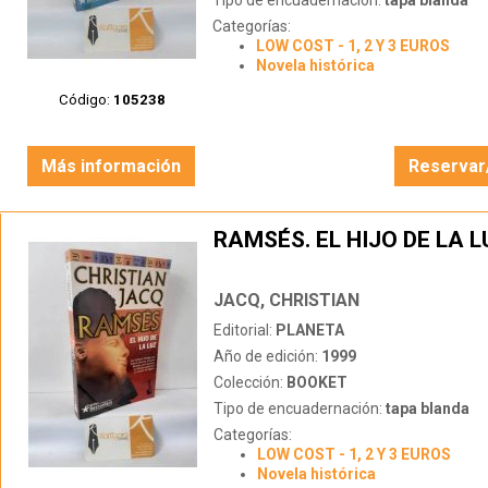
Tipo de encuadernación:
tapa blanda
Categorías:
LOW COST - 1, 2 Y 3 EUROS
Novela histórica
Código:
105238
Más información
Reservar
RAMSÉS. EL HIJO DE LA L
JACQ, CHRISTIAN
Editorial:
PLANETA
Año de edición:
1999
Colección:
BOOKET
Tipo de encuadernación:
tapa blanda
Categorías:
LOW COST - 1, 2 Y 3 EUROS
Novela histórica