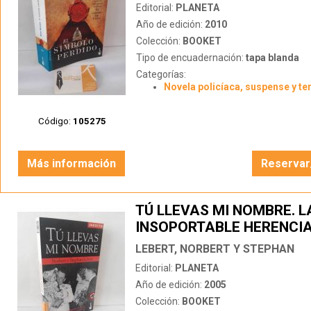
Editorial:
PLANETA
Año de edición:
2010
Colección:
BOOKET
Tipo de encuadernación:
tapa blanda
Categorías:
Novela policíaca, suspense y te
Código:
105275
Más información
Reservar
TÚ LLEVAS MI NOMBRE. L
INSOPORTABLE HERENCIA
HIJOS DE LOS JERARCAS
LEBERT, NORBERT Y STEPHAN
Editorial:
PLANETA
Año de edición:
2005
Colección:
BOOKET