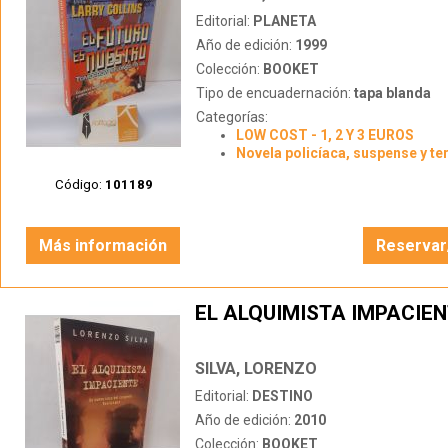
Editorial:
PLANETA
Año de edición:
1999
Colección:
BOOKET
Tipo de encuadernación:
tapa blanda
Categorías:
LOW COST - 1, 2 Y 3 EUROS
Novela policíaca, suspense y te
Código:
101189
Más información
Reservar
EL ALQUIMISTA IMPACIE
SILVA, LORENZO
Editorial:
DESTINO
Año de edición:
2010
Colección:
BOOKET