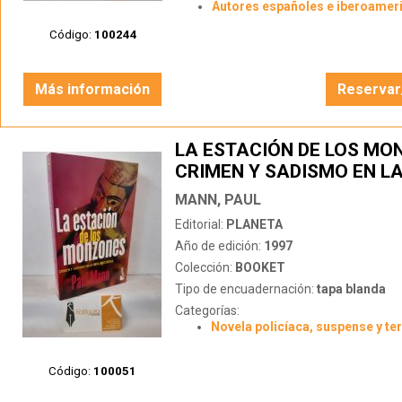
Autores españoles e iberoamer
Código:
100244
Más información
Reservar
LA ESTACIÓN DE LOS MO
CRIMEN Y SADISMO EN LA
MISTERIOSA
MANN, PAUL
Editorial:
PLANETA
Año de edición:
1997
Colección:
BOOKET
Tipo de encuadernación:
tapa blanda
Categorías:
Novela policíaca, suspense y te
Código:
100051