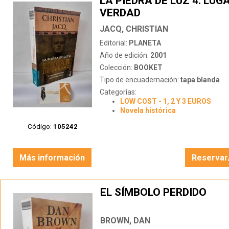
LA PIEDRA DE LUZ 4: LUG
VERDAD
JACQ, CHRISTIAN
Editorial:
PLANETA
Año de edición:
2001
Colección:
BOOKET
Tipo de encuadernación:
tapa blanda
Categorías:
LOW COST - 1, 2 Y 3 EUROS
Novela histórica
Código:
105242
Más información
Reservar
EL SÍMBOLO PERDIDO
BROWN, DAN