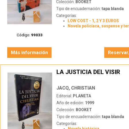
Colección:
BOOKET
Tipo de encuadernación:
tapa blanda
Categorías:
LOW COST - 1, 2 Y 3 EUROS
Novela policíaca, suspense y te
Código:
99033
Más información
Reservar
LA JUSTICIA DEL VISIR
JACQ, CHRISTIAN
Editorial:
PLANETA
Año de edición:
1999
Colección:
BOOKET
Tipo de encuadernación:
tapa blanda
Categorías:
Novela histórica