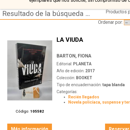
ejemplares que nos solicite, sin compromiso de 
Productos p
Resultado de la búsqueda de coleccion booket
Ordenar por:
LA VIUDA
BARTON, FIONA
Editorial:
PLANETA
Año de edición:
2017
Colección:
BOOKET
Tipo de encuadernación:
tapa blanda
Categorías:
Recién llegados
Novela policíaca, suspense y te
Código:
105582
Más información
Reservar