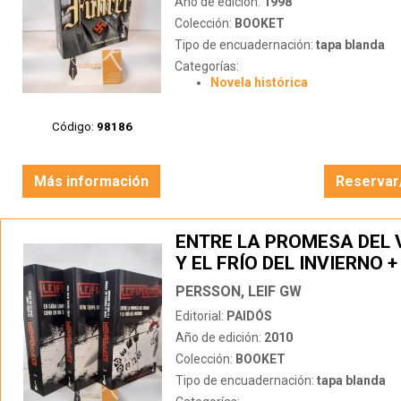
Año de edición:
1998
Colección:
BOOKET
Tipo de encuadernación:
tapa blanda
Categorías:
Novela histórica
Código:
98186
Más información
Reservar
ENTRE LA PROMESA DEL
Y EL FRÍO DEL INVIERNO 
TIEMPO OTRA VIDA + EL 
PERSSON, LEIF GW
LIBRE COMO EN UN SUEÑ
Editorial:
PAIDÓS
Año de edición:
2010
Colección:
BOOKET
Tipo de encuadernación:
tapa blanda