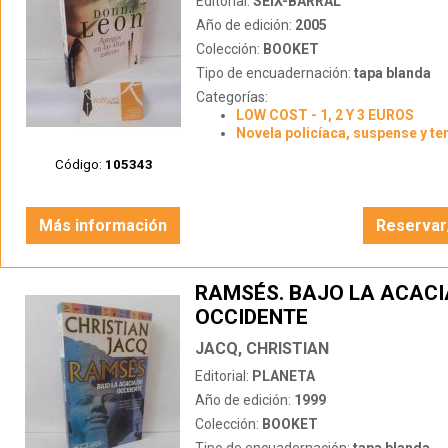
Editorial:
SEIX-BARRAL
Año de edición:
2005
Colección:
BOOKET
Tipo de encuadernación:
tapa blanda
Categorías:
LOW COST - 1, 2 Y 3 EUROS
Novela policíaca, suspense y te
Código:
105343
Más información
Reservar
RAMSÉS. BAJO LA ACACI
OCCIDENTE
JACQ, CHRISTIAN
Editorial:
PLANETA
Año de edición:
1999
Colección:
BOOKET