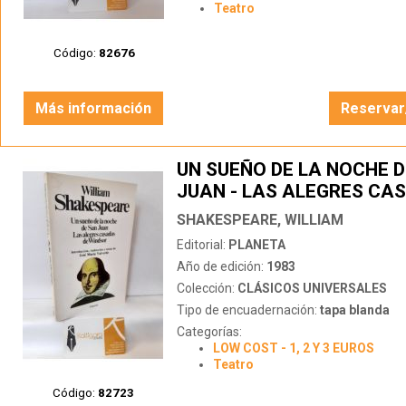
Teatro
Código:
82676
Más información
Reservar
UN SUEÑO DE LA NOCHE 
JUAN - LAS ALEGRES CA
WINDSOR
SHAKESPEARE, WILLIAM
Editorial:
PLANETA
Año de edición:
1983
Colección:
CLÁSICOS UNIVERSALES
Tipo de encuadernación:
tapa blanda
Categorías:
LOW COST - 1, 2 Y 3 EUROS
Teatro
Código:
82723