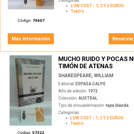
Categorías:
LOW COST - 1, 2 Y 3 EUROS
Teatro
Código:
70407
Más información
Reservar
MUCHO RUIDO Y POCAS N
TIMÓN DE ATENAS
SHAKESPEARE, WILLIAM
Editorial:
ESPASA CALPE
Año de edición:
1972
Colección:
AUSTRAL
Tipo de encuadernación:
tapa blanda
Categorías:
LOW COST - 1, 2 Y 3 EUROS
Teatro
Código:
57222