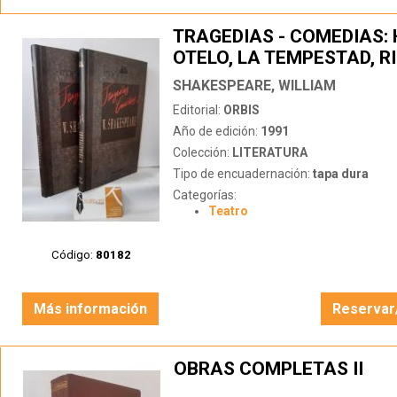
TRAGEDIAS - COMEDIAS: 
OTELO, LA TEMPESTAD, R
II, SUEÑO DE UNA NOCHE 
SHAKESPEARE, WILLIAM
VERANO (2 TOMOS)
Editorial:
ORBIS
Año de edición:
1991
Colección:
LITERATURA
Tipo de encuadernación:
tapa dura
Categorías:
Teatro
Código:
80182
Más información
Reservar
OBRAS COMPLETAS II