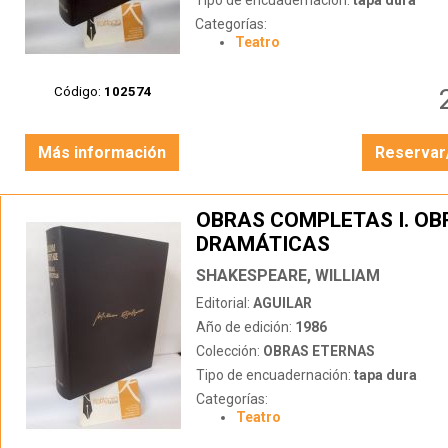
Tipo de encuadernación:
tapa dura
Categorías:
Teatro
Código:
102574
Más información
Reservar
OBRAS COMPLETAS I. OB
DRAMÁTICAS
SHAKESPEARE, WILLIAM
Editorial:
AGUILAR
Año de edición:
1986
Colección:
OBRAS ETERNAS
Tipo de encuadernación:
tapa dura
Categorías:
Teatro