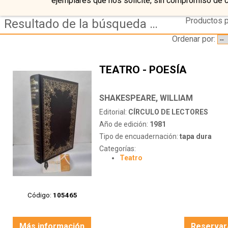
ejemplares que nos solicite, sin compromiso de 
Productos p
Resultado de la búsqueda de autor shakespeare,-william
Ordenar por:
TEATRO - POESÍA
SHAKESPEARE, WILLIAM
Editorial:
CÍRCULO DE LECTORES
Año de edición:
1981
Tipo de encuadernación:
tapa dura
Categorías:
Teatro
Código:
105465
Más información
Reservar