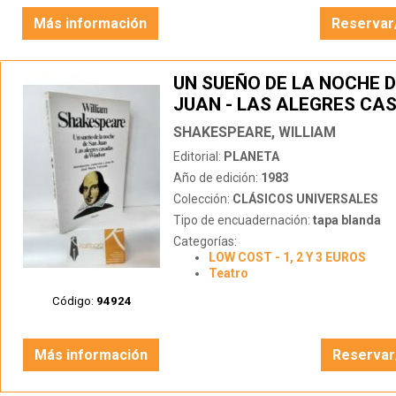
Más información
Reservar
UN SUEÑO DE LA NOCHE 
JUAN - LAS ALEGRES CA
WINDSOR
SHAKESPEARE, WILLIAM
Editorial:
PLANETA
Año de edición:
1983
Colección:
CLÁSICOS UNIVERSALES
Tipo de encuadernación:
tapa blanda
Categorías:
LOW COST - 1, 2 Y 3 EUROS
Teatro
Código:
94924
Más información
Reservar