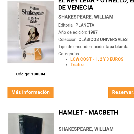
EL REY LEAR - OTHELLO, 
DE VENECIA
SHAKESPEARE, WILLIAM
Editorial:
PLANETA
Año de edición:
1987
Colección:
CLÁSICOS UNIVERSALES
Tipo de encuadernación:
tapa blanda
Categorías:
LOW COST - 1, 2 Y 3 EUROS
Teatro
Código:
100304
Más información
Reservar
HAMLET - MACBETH
SHAKESPEARE, WILLIAM