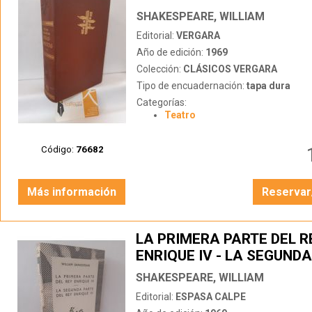
SHAKESPEARE, WILLIAM
Editorial:
VERGARA
Año de edición:
1969
Colección:
CLÁSICOS VERGARA
Tipo de encuadernación:
tapa dura
Categorías:
Teatro
Código:
76682
Más información
Reservar
LA PRIMERA PARTE DEL R
ENRIQUE IV - LA SEGUND
DEL REY ENRIQUE IV
SHAKESPEARE, WILLIAM
Editorial:
ESPASA CALPE