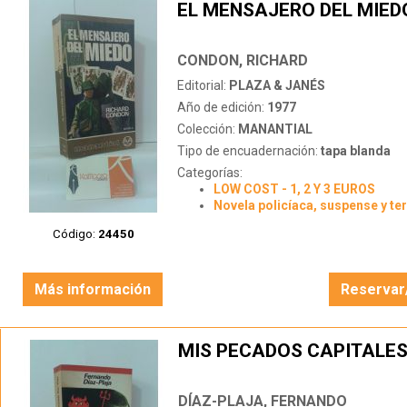
EL MENSAJERO DEL MIED
CONDON, RICHARD
Editorial:
PLAZA & JANÉS
Año de edición:
1977
Colección:
MANANTIAL
Tipo de encuadernación:
tapa blanda
Categorías:
LOW COST - 1, 2 Y 3 EUROS
Novela policíaca, suspense y te
Código:
24450
Más información
Reservar
MIS PECADOS CAPITALE
DÍAZ-PLAJA, FERNANDO