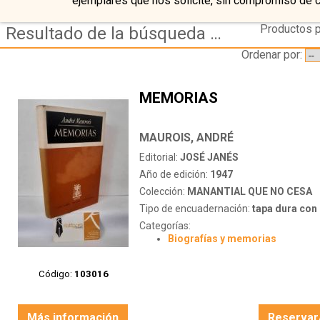
ejemplares que nos solicite, sin compromiso de 
Productos p
Resultado de la búsqueda de coleccion manantial
Ordenar por:
MEMORIAS
MAUROIS, ANDRÉ
Editorial:
JOSÉ JANÉS
Año de edición:
1947
Colección:
MANANTIAL QUE NO CESA
Tipo de encuadernación:
tapa dura con s
Categorías:
Biografías y memorias
Código:
103016
Más información
Reservar