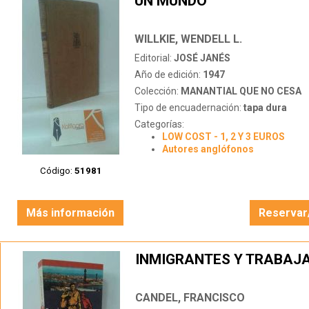
UN MUNDO
WILLKIE, WENDELL L.
Editorial:
JOSÉ JANÉS
Año de edición:
1947
Colección:
MANANTIAL QUE NO CESA
Tipo de encuadernación:
tapa dura
Categorías:
LOW COST - 1, 2 Y 3 EUROS
Autores anglófonos
Código:
51981
Más información
Reservar
INMIGRANTES Y TRABAJ
CANDEL, FRANCISCO