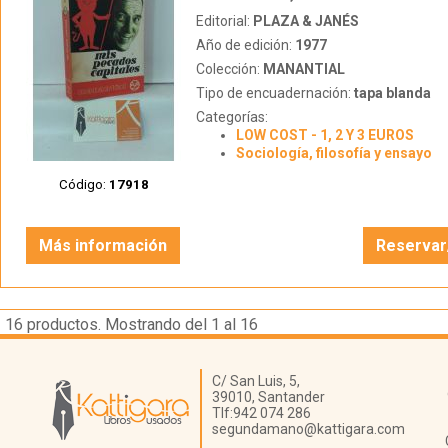
Editorial:
PLAZA & JANÉS
Año de edición:
1977
Colección:
MANANTIAL
Tipo de encuadernación:
tapa blanda
Categorías:
LOW COST - 1, 2 Y 3 EUROS
Sociología, filosofía y ensayo
Código:
17918
Más información
Reservar
16
productos. Mostrando del 1 al 16
Librería Kattigara
C/ San Luis, 5,
39010,
Santander
Tlf:
942 074 286
segundamano@kattigara.com