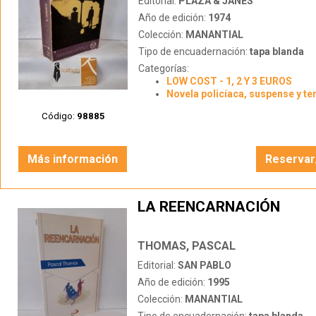
Editorial:
PLAZA & JANÉS
Año de edición:
1974
Colección:
MANANTIAL
Tipo de encuadernación:
tapa blanda
Categorías:
LOW COST - 1, 2 Y 3 EUROS
Novela policíaca, suspense y te
Código:
98885
Más información
Reservar
LA REENCARNACIÓN
THOMAS, PASCAL
Editorial:
SAN PABLO
Año de edición:
1995
Colección:
MANANTIAL