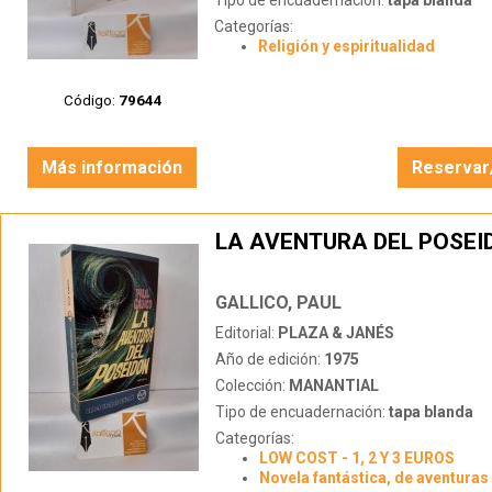
Tipo de encuadernación:
tapa blanda
Categorías:
Religión y espiritualidad
Código:
79644
Más información
Reservar
LA AVENTURA DEL POSEI
GALLICO, PAUL
Editorial:
PLAZA & JANÉS
Año de edición:
1975
Colección:
MANANTIAL
Tipo de encuadernación:
tapa blanda
Categorías:
LOW COST - 1, 2 Y 3 EUROS
Novela fantástica, de aventuras 