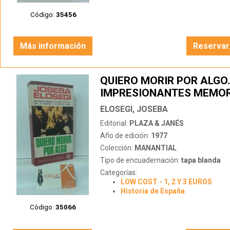
Código:
35456
Más información
Reservar
QUIERO MORIR POR ALGO.
IMPRESIONANTES MEMOR
UN GUDARI, TESTIGO
ELOSEGI, JOSEBA
EXCEPCIONAL DEL BOMB
Editorial:
PLAZA & JANÉS
DESTRUCCIÓN DE GUERNI
Año de edición:
1977
Colección:
MANANTIAL
Tipo de encuadernación:
tapa blanda
Categorías:
LOW COST - 1, 2 Y 3 EUROS
Historia de España
Código:
35066