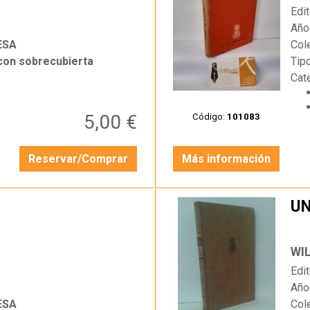
Edit
Año
ESA
Col
 con sobrecubierta
Tip
Cat
5,00 €
Código:
101083
Reservar/Comprar
Más información
U
…
WIL
Edit
Año
ESA
Col