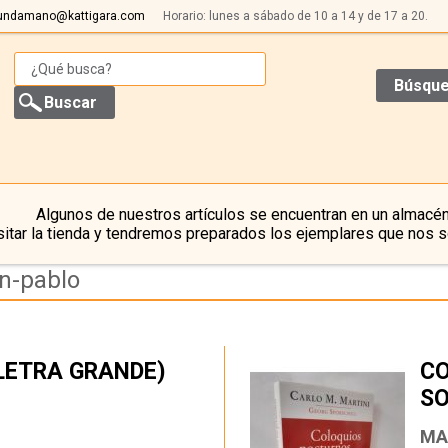
undamano@kattigara.com
Horario: lunes a sábado de 10 a 14 y de 17 a 20.
Búsque
Algunos de nuestros artículos se encuentran en un almacén
itar la tienda y tendremos preparados los ejemplares que nos s
an-pablo
LETRA GRANDE)
CO
SO
…
MA