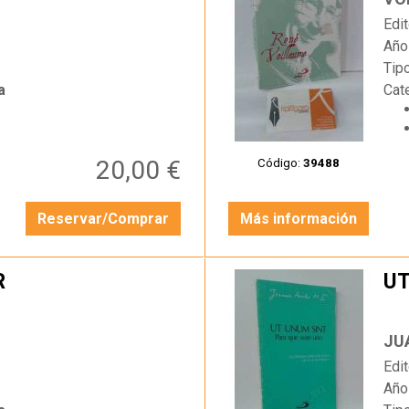
Edit
Año
Tip
a
Cat
20,00 €
Código:
39488
Reservar/Comprar
Más información
R
UT
…
JUA
Edit
Año