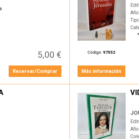
Edit
a
Año
Tip
Cat
5,00 €
Código:
97552
Reservar/Comprar
Más información
A
VI
…
JO
Edit
Año
Col