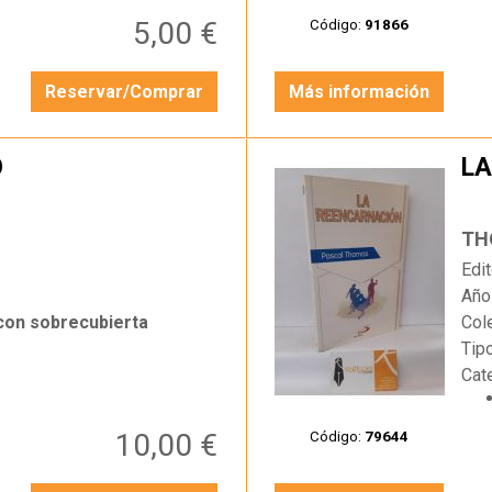
5,00 €
Código:
91866
Reservar/Comprar
Más información
O
LA
…
TH
Edit
Año
 con sobrecubierta
Col
Tip
Cat
10,00 €
Código:
79644