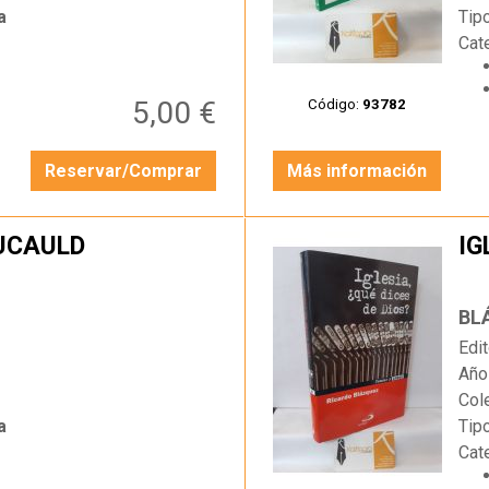
a
Tip
Cat
5,00 €
Código:
93782
Reservar/Comprar
Más información
OUCAULD
IG
…
BL
Edit
Año
Col
a
Tip
Cat