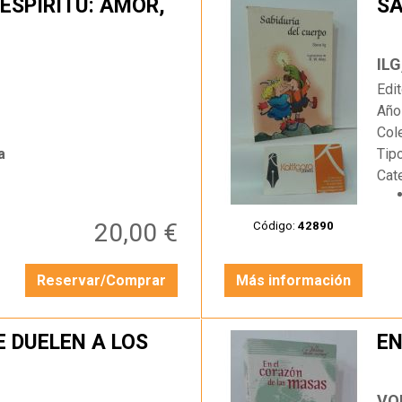
 ESPÍRITU: AMOR,
SA
…
ILG
Edit
Año
Col
a
Tip
Cat
20,00 €
Código:
42890
Reservar/Comprar
Más información
E DUELEN A LOS
EN
…
VO