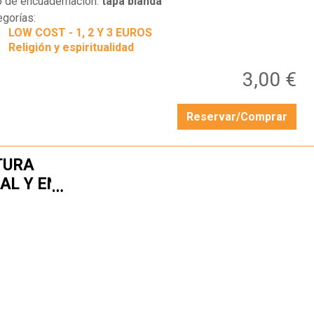
o de encuadernación:
tapa blanda
egorías:
LOW COST - 1, 2 Y 3 EUROS
Religión y espiritualidad
3,00 €
Reservar/Comprar
TURA
UAL Y EN
…