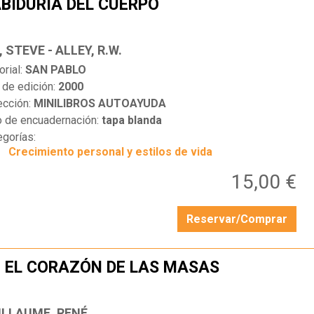
BIDURÍA DEL CUERPO
…
, STEVE - ALLEY, R.W.
orial:
SAN PABLO
 de edición:
2000
ección:
MINILIBROS AUTOAYUDA
o de encuadernación:
tapa blanda
egorías:
Crecimiento personal y estilos de vida
15,00 €
Reservar/Comprar
 EL CORAZÓN DE LAS MASAS
…
ILLAUME, RENÉ