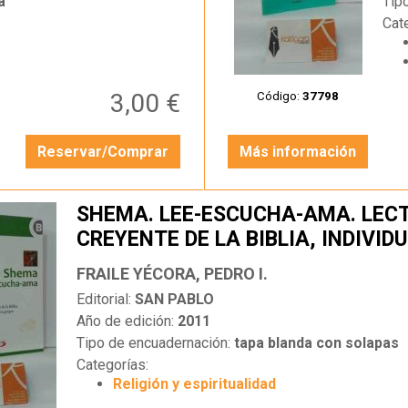
a
Tip
Cat
3,00 €
Código:
37798
Reservar/Comprar
Más información
SHEMA. LEE-ESCUCHA-AMA. LEC
CREYENTE DE LA BIBLIA, INDIVID
GRUPOS
FRAILE YÉCORA, PEDRO I.
Editorial:
SAN PABLO
Año de edición:
2011
Tipo de encuadernación:
tapa blanda con solapas
Categorías:
Religión y espiritualidad