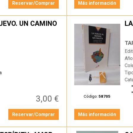
Reservar/Comprar
Más información
NUEVO. UN CAMINO
LA
…
TAR
Edit
Año
Col
a
Tip
Cat
3,00 €
Código:
58705
Reservar/Comprar
Más información