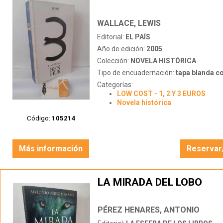
WALLACE, LEWIS
Editorial:
EL PAÍS
Año de edición:
2005
Colección:
NOVELA HISTÓRICA
Tipo de encuadernación:
tapa blanda c
Categorías:
LOW COST - 1, 2 Y 3 EUROS
Novela histórica
Código:
105214
Más información
Reservar
LA MIRADA DEL LOBO
PÉREZ HENARES, ANTONIO