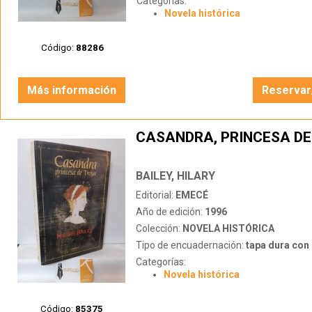
Categorías:
Novela histórica
Código:
88286
Más información
Reservar
CASANDRA, PRINCESA DE
BAILEY, HILARY
Editorial:
EMECÉ
Año de edición:
1996
Colección:
NOVELA HISTÓRICA
Tipo de encuadernación:
tapa dura con s
Categorías:
Novela histórica
Código:
85375