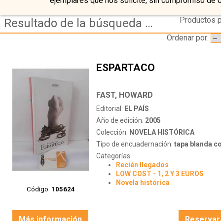
ejemplares que nos solicite, sin compromiso de 
Productos p
Resultado de la búsqueda de coleccion novela historica
Ordenar por:
ESPARTACO
FAST, HOWARD
Editorial:
EL PAÍS
Año de edición:
2005
Colección:
NOVELA HISTÓRICA
Tipo de encuadernación:
tapa blanda c
Categorías:
Recién llegados
LOW COST - 1, 2 Y 3 EUROS
Novela histórica
Código:
105624
Más información
Reservar