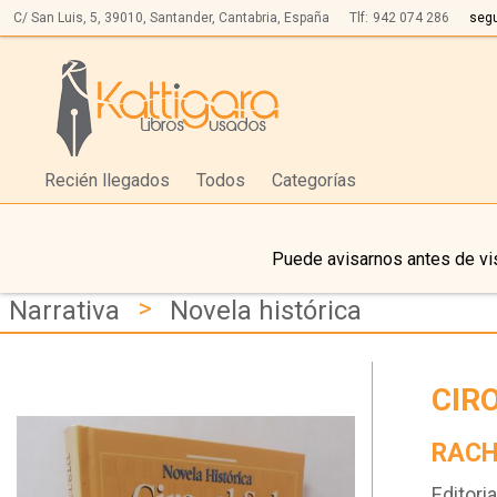
C/ San Luis, 5,
39010,
Santander, Cantabria, España
Tlf:
942 074 286
seg
Recién llegados
Todos
Categorías
Puede avisarnos antes de vis
>
Narrativa
Novela histórica
CIRO
RACH
Editoria