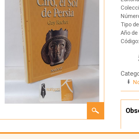
Colecc
Número
Tipo d
Año de 
Código
Catego
No
CIRO,
Obs
EL SOL
DE
PERSIA