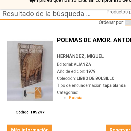
ejemplares que nos solicite, sin compromiso de 
Productos p
Resultado de la búsqueda de autor hernandez miguel
Ordenar por:
POEMAS DE AMOR. ANTO
HERNÁNDEZ, MIGUEL
Editorial:
ALIANZA
Año de edición:
1979
Colección:
LIBRO DE BOLSILLO
Tipo de encuadernación:
tapa blanda
Categorías:
Poesía
Código:
105247
Más información
Reservar