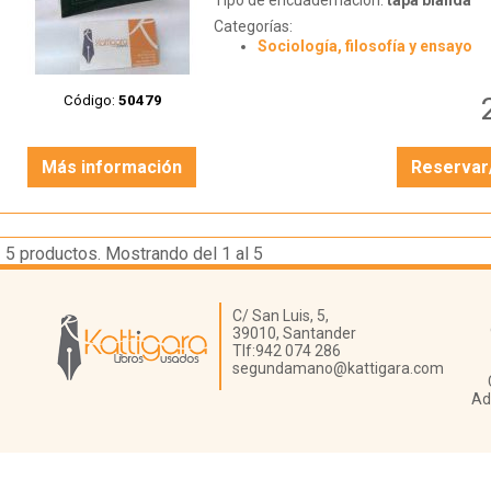
Tipo de encuadernación:
tapa blanda
Categorías:
Sociología, filosofía y ensayo
Código:
50479
Más información
Reservar
5
productos. Mostrando del 1 al 5
Librería Kattigara
C/ San Luis, 5,
39010,
Santander
Tlf:
942 074 286
segundamano@kattigara.com
Ad