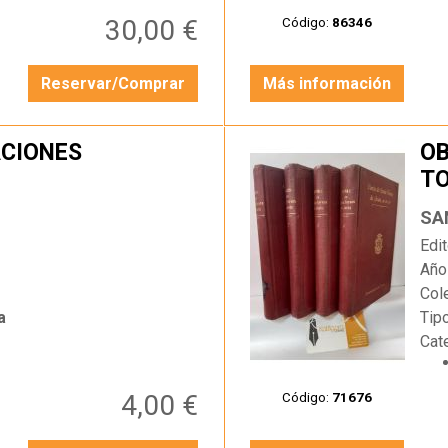
30,00 €
Código:
86346
Reservar/Comprar
Más información
ACIONES
OB
T
…
SA
Edit
Año
Col
a
Tip
Cat
4,00 €
Código:
71676