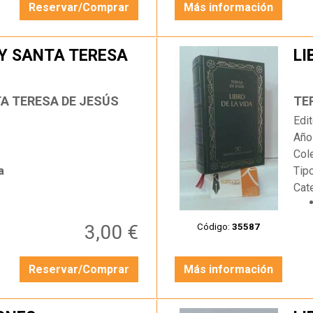
Reservar/Comprar
Más información
 Y SANTA TERESA
LI
…
TA TERESA DE JESÚS
TE
Edit
Año
Col
a
Tip
Cat
3,00 €
Código:
35587
Reservar/Comprar
Más información