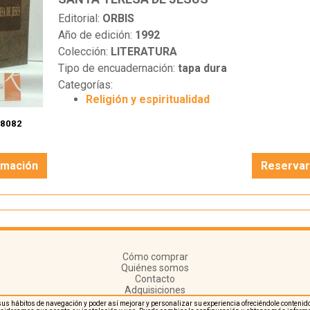
Editorial:
ORBIS
Año de edición:
1992
Colección:
LITERATURA
Tipo de encuadernación:
tapa dura
Categorías:
Religión y espiritualidad
:
8082
rmación
Reserva
Cómo comprar
Quiénes somos
Contacto
Adquisiciones
re sus hábitos de navegación y poder así mejorar y personalizar su experiencia ofreciéndole conte