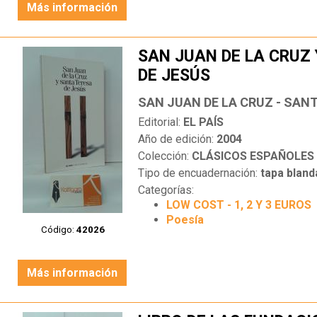
Más información
SAN JUAN DE LA CRUZ
DE JESÚS
SAN JUAN DE LA CRUZ - SAN
Editorial:
EL PAÍS
Año de edición:
2004
Colección:
CLÁSICOS ESPAÑOLES
Tipo de encuadernación:
tapa bland
Categorías:
LOW COST - 1, 2 Y 3 EUROS
Poesía
Código:
42026
Más información