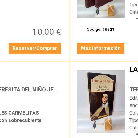
Tip
Cat
10,00 €
Código:
96521
Reservar/Comprar
Más información
LA
…
TERESA DE LISIEUX (SANTA TERESITA DEL NIÑO JESÚS)
TE
Edit
Año
LES CARMELITAS
Col
 con sobrecubierta
Tip
Cat