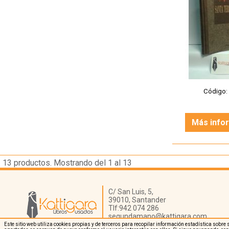
Código
Más info
13
productos. Mostrando del 1 al 13
Librería Kattigara
C/ San Luis, 5,
39010,
Santander
Tlf:
942 074 286
segundamano@kattigara.com
Este sitio web utiliza cookies propias y de terceros para recopilar información estadística sob