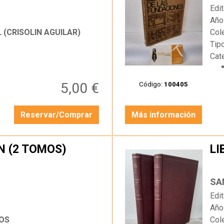
Edit
Año
L (CRISOLIN AGUILAR)
Col
Tip
Cat
5,00 €
Código:
100405
Reservar/Comprar
Más información
N (2 TOMOS)
LI
…
SA
Edit
Año
OS
Col