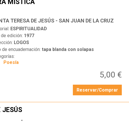
RA MÍSTICA
…
NTA TERESA DE JESÚS - SAN JUAN DE LA CRUZ
orial:
ESPIRITUALIDAD
 de edición:
1977
ección:
LOGOS
o de encuadernación:
tapa blanda con solapas
egorías:
Poesía
5,00 €
Reservar/Comprar
 JESÚS
…