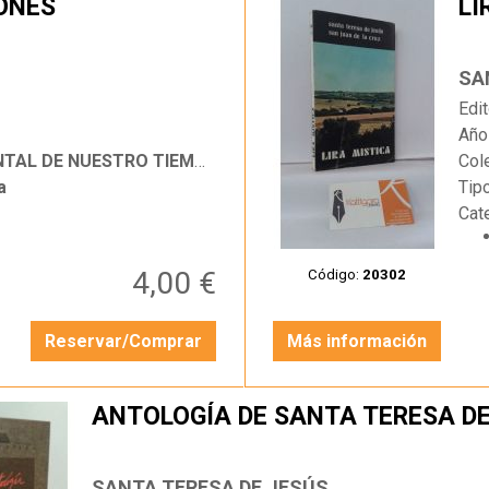
IONES
LI
…
SA
Edit
Año
TAL DE NUESTRO TIEMPO
Col
a
Tip
Cat
4,00 €
Código:
20302
Reservar/Comprar
Más información
ANTOLOGÍA DE SANTA TERESA DE
SANTA TERESA DE JESÚS