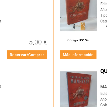
Edit
Año
Tip
a
Cat
5,00 €
Código:
95154
Reservar/Comprar
Más información
QU
…
O
MA
Edit
Año
Col