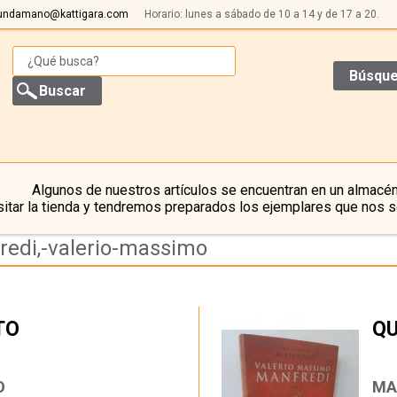
undamano@kattigara.com
Horario: lunes a sábado de 10 a 14 y de 17 a 20.
Búsque
Algunos de nuestros artículos se encuentran en un almacén
itar la tienda y tendremos preparados los ejemplares que nos s
redi,-valerio-massimo
TO
QU
…
O
MA