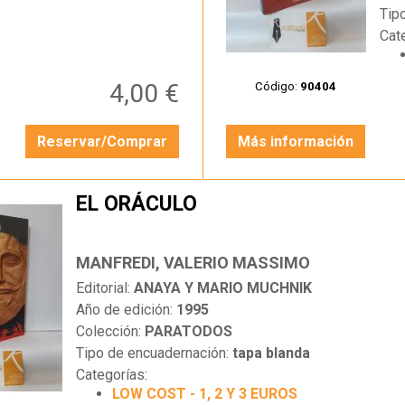
Tip
Cat
4,00 €
Código:
90404
Reservar/Comprar
Más información
EL ORÁCULO
MANFREDI, VALERIO MASSIMO
Editorial:
ANAYA Y MARIO MUCHNIK
Año de edición:
1995
Colección:
PARATODOS
Tipo de encuadernación:
tapa blanda
Categorías:
LOW COST - 1, 2 Y 3 EUROS