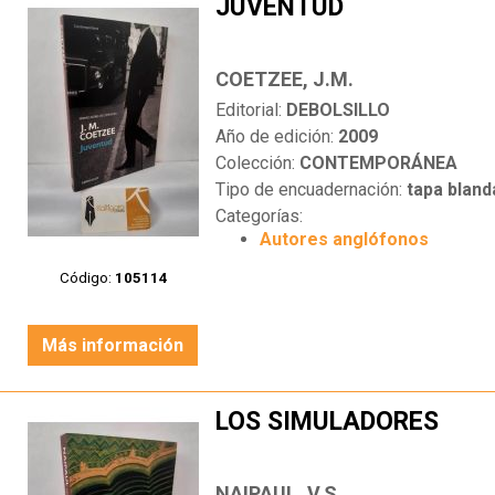
JUVENTUD
COETZEE, J.M.
Editorial:
DEBOLSILLO
Año de edición:
2009
Colección:
CONTEMPORÁNEA
Tipo de encuadernación:
tapa bland
Categorías:
Autores anglófonos
Código:
105114
Más información
LOS SIMULADORES
NAIPAUL, V.S.