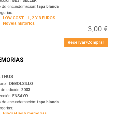
ección:
BESTSELLER
o de encuadernación:
tapa blanda
egorías:
LOW COST - 1, 2 Y 3 EUROS
Novela histórica
3,00 €
Reservar/Comprar
EMORIAS
…
LTHUS
orial:
DEBOLSILLO
 de edición:
2003
ección:
ENSAYO
o de encuadernación:
tapa blanda
egorías:
Biografías y memorias