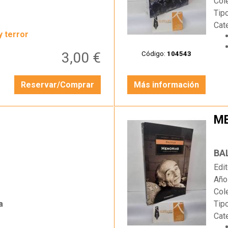
Col
Tip
Cat
y terror
3,00 €
Código:
104543
Reservar/Comprar
Más información
M
…
BA
Edit
Año
Col
a
Tip
Cat