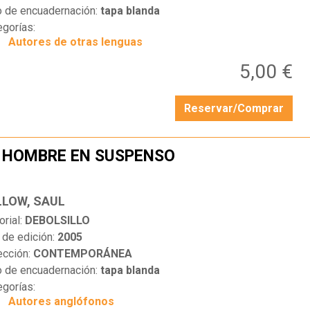
o de encuadernación:
tapa blanda
egorías:
Autores de otras lenguas
5,00 €
Reservar/Comprar
 HOMBRE EN SUSPENSO
…
LLOW, SAUL
orial:
DEBOLSILLO
 de edición:
2005
ección:
CONTEMPORÁNEA
o de encuadernación:
tapa blanda
egorías:
Autores anglófonos