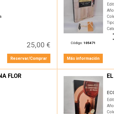
Edit
Año
a
Col
Tip
Cat
25,00 €
Código:
105471
Reservar/Comprar
Más información
NA FLOR
EL
…
EC
Edit
Año
Col