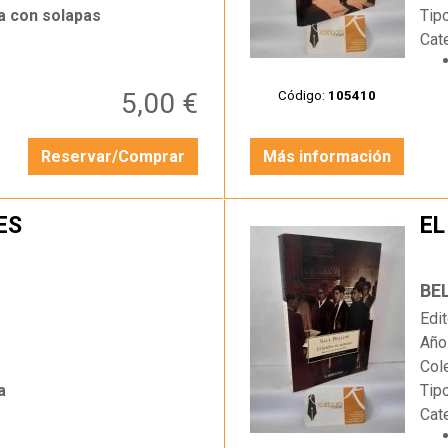
a con solapas
Tip
Cat
5,00 €
Código:
105410
Reservar/Comprar
Más información
ES
EL
…
BE
Edit
Año
Col
a
Tip
Cat