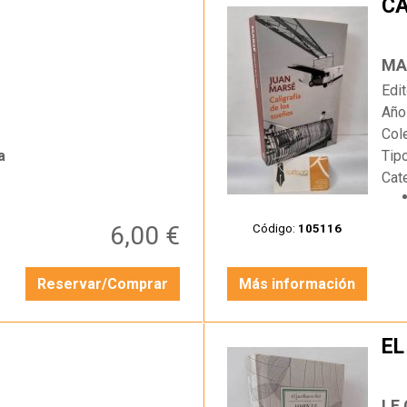
CA
…
MA
Edit
Año
Col
a
Tip
Cat
6,00 €
Código:
105116
Reservar/Comprar
Más información
EL
…
LE