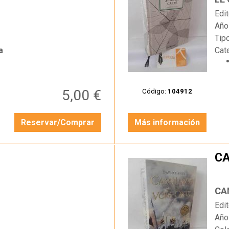
Edit
Año
Tip
a
Cat
5,00 €
Código:
104912
Reservar/Comprar
Más información
CA
…
CA
Edit
Año