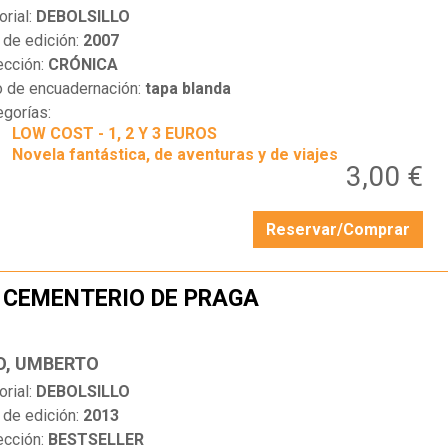
orial:
DEBOLSILLO
 de edición:
2007
ección:
CRÓNICA
o de encuadernación:
tapa blanda
egorías:
LOW COST - 1, 2 Y 3 EUROS
Novela fantástica, de aventuras y de viajes
3,00 €
Reservar/Comprar
 CEMENTERIO DE PRAGA
…
O, UMBERTO
orial:
DEBOLSILLO
 de edición:
2013
ección:
BESTSELLER