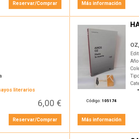
Reservar/Comprar
Más información
HA
…
OZ
Edit
Año
Col
a
Tip
Cat
sayos literarios
6,00 €
Código:
105174
Reservar/Comprar
Más información