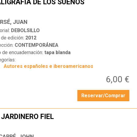
LIGRAFÍA DE LOS SUEÑOS
…
RSÉ, JUAN
orial:
DEBOLSILLO
 de edición:
2012
ección:
CONTEMPORÁNEA
o de encuadernación:
tapa blanda
egorías:
Autores españoles e iberoamericanos
6,00 €
Reservar/Comprar
 JARDINERO FIEL
…
 CARRÉ, JOHN