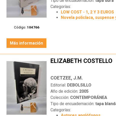
Tipo de encuadernación:
tapa dura
Categorías:
LOW COST - 1, 2 Y 3 EUROS
Novela policíaca, suspense 
Código:
104766
Más información
ELIZABETH COSTELLO
COETZEE, J.M.
Editorial:
DEBOLSILLO
Año de edición:
2005
Colección:
CONTEMPORÁNEA
Tipo de encuadernación:
tapa bland
Categorías:
Autores anglófonos