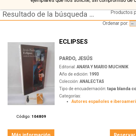
ejemplares que nos solicite, sin compromiso de 
Productos p
Resultado de la búsqueda de editorial anaya-y-mario-muchnik
Ordenar por:
ECLIPSES
PARDO, JESÚS
Editorial:
ANAYA Y MARIO MUCHNIK
Año de edición:
1993
Colección:
ANALECTAS
Tipo de encuadernación:
tapa blanda c
Categorías:
Autores españoles e iberoamer
Código:
104809
Más información
Reservar