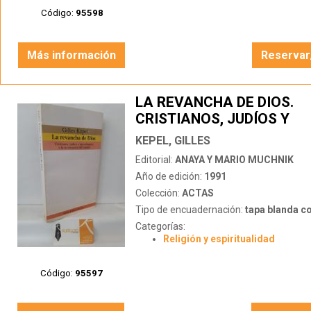
Código:
95598
Más información
Reservar
LA REVANCHA DE DIOS.
CRISTIANOS, JUDÍOS Y
MUSULMANES A LA RECO
KEPEL, GILLES
DEL MUNDO
Editorial:
ANAYA Y MARIO MUCHNIK
Año de edición:
1991
Colección:
ACTAS
Tipo de encuadernación:
tapa blanda c
Categorías:
Religión y espiritualidad
Código:
95597