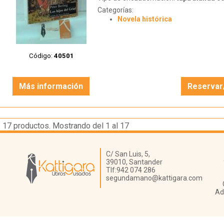
Categorías:
Novela histórica
Código:
40501
Más información
Reservar
17
productos. Mostrando del 1 al 17
Librería Kattigara
C/ San Luis, 5,
39010,
Santander
Tlf:
942 074 286
segundamano@kattigara.com
Ad