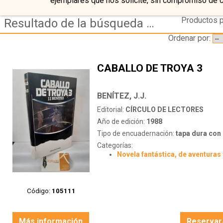
ejemplares que nos solicite, sin compromiso de 
Productos p
Resultado de la búsqueda de autor benitez,-j.j.
Ordenar por:
CABALLO DE TROYA 3
BENÍTEZ, J.J.
Editorial:
CÍRCULO DE LECTORES
Año de edición:
1988
Tipo de encuadernación:
tapa dura con s
Categorías:
Novela fantástica, de aventuras 
Código:
105111
Más información
Reservar