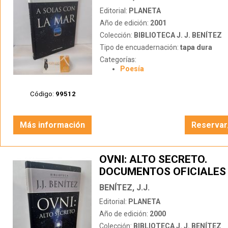
Editorial:
PLANETA
Año de edición:
2001
Colección:
BIBLIOTECA J. J. BENÍTEZ
Tipo de encuadernación:
tapa dura
Categorías:
Poesía
Código:
99512
Más información
Reservar
OVNI: ALTO SECRETO.
DOCUMENTOS OFICIALES
EJÉRCITO DEL AIRE ESPA
BENÍTEZ, J.J.
Editorial:
PLANETA
Año de edición:
2000
Colección:
BIBLIOTECA J. J. BENÍTEZ