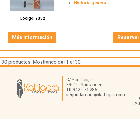
Historia general
Código:
9332
Más información
Reservar
30
productos. Mostrando del 1 al 30
Librería Kattigara
C/ San Luis, 5,
39010,
Santander
Tlf:
942 074 286
segundamano@kattigara.com
Ad