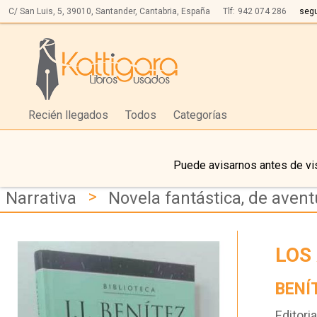
C/ San Luis, 5,
39010,
Santander, Cantabria, España
Tlf:
942 074 286
seg
Recién llegados
Todos
Categorías
Puede avisarnos antes de vis
>
Narrativa
Novela fantástica, de avent
LOS
BENÍT
Editoria