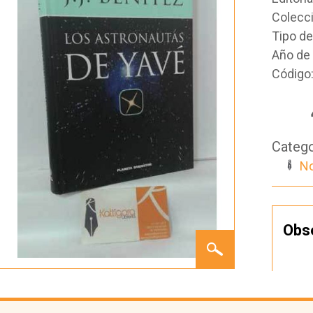
Colecc
Tipo d
Año de 
Código
Catego
No
Obs
LOS
ASTRONAUTAS
DE
YAVÉ