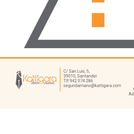
Librería Kattigara
C/ San Luis, 5,
39010,
Santander
Tlf:
942 074 286
segundamano@kattigara.com
Ad