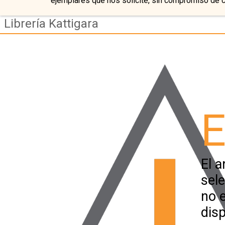
ejemplares que nos solicite, sin compromiso de 
Librería Kattigara
E
El a
sel
no 
disp