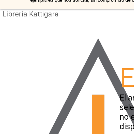
ejemplares que nos solicite, sin compromiso de 
Librería Kattigara
E
El a
sel
no 
disp