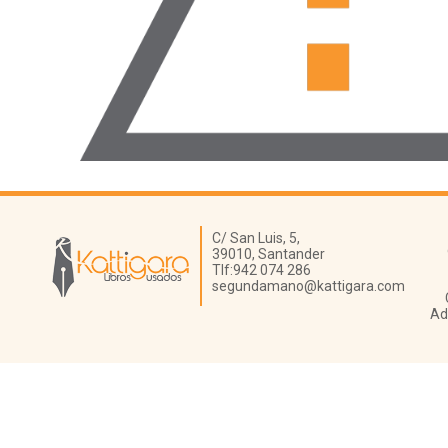
Librería Kattigara
C/ San Luis, 5,
39010,
Santander
Tlf:
942 074 286
segundamano@kattigara.com
Ad