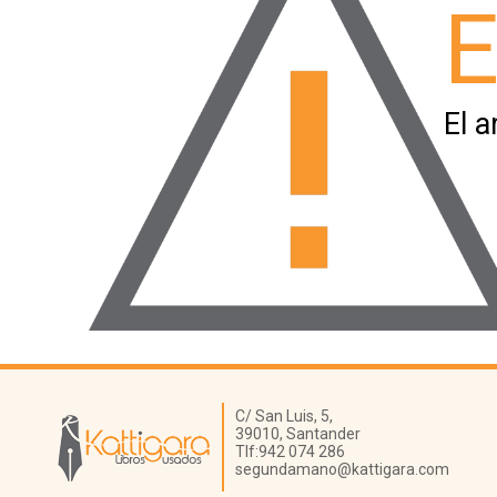
E
El a
Librería Kattigara
C/ San Luis, 5,
39010,
Santander
Tlf:
942 074 286
segundamano@kattigara.com