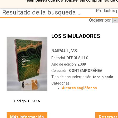
ejemplares que nos solicite, sin compromiso de 
Productos p
Resultado de la búsqueda de autor naipaul,-v.-s.
Ordenar por:
LOS SIMULADORES
NAIPAUL, V.S.
Editorial:
DEBOLSILLO
Año de edición:
2009
Colección:
CONTEMPORÁNEA
Tipo de encuadernación:
tapa blanda
Categorías:
Autores anglófonos
Código:
105115
Más información
Reservar