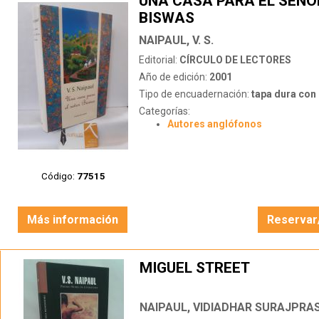
UNA CASA PARA EL SEÑO
BISWAS
NAIPAUL, V. S.
Editorial:
CÍRCULO DE LECTORES
Año de edición:
2001
Tipo de encuadernación:
tapa dura con s
Categorías:
Autores anglófonos
Código:
77515
Más información
Reservar
MIGUEL STREET
NAIPAUL, VIDIADHAR SURAJPRA