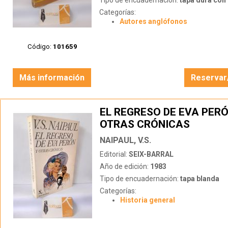
Tipo de encuadernación:
tapa dura con s
Categorías:
Autores anglófonos
Código:
101659
Más información
Reservar
EL REGRESO DE EVA PERÓ
OTRAS CRÓNICAS
NAIPAUL, V.S.
Editorial:
SEIX-BARRAL
Año de edición:
1983
Tipo de encuadernación:
tapa blanda
Categorías:
Historia general