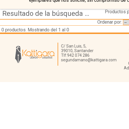
ejemplares que nos solicite, sin compromiso de 
Productos p
Resultado de la búsqueda de coleccion seleccion aventurera
Ordenar por:
0
productos. Mostrando del 1 al 0
Librería Kattigara
C/ San Luis, 5,
39010,
Santander
Tlf:
942 074 286
segundamano@kattigara.com
Ad