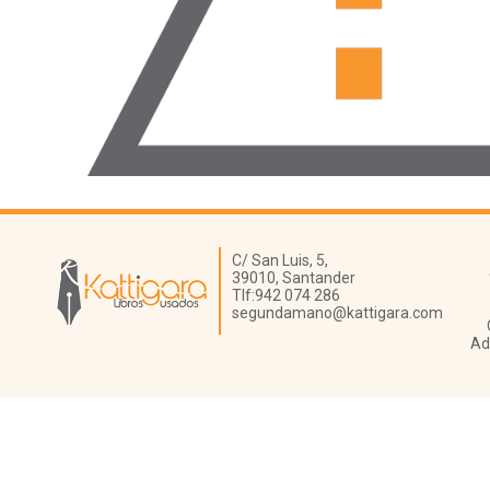
Librería Kattigara
C/ San Luis, 5,
39010,
Santander
Tlf:
942 074 286
segundamano@kattigara.com
Ad