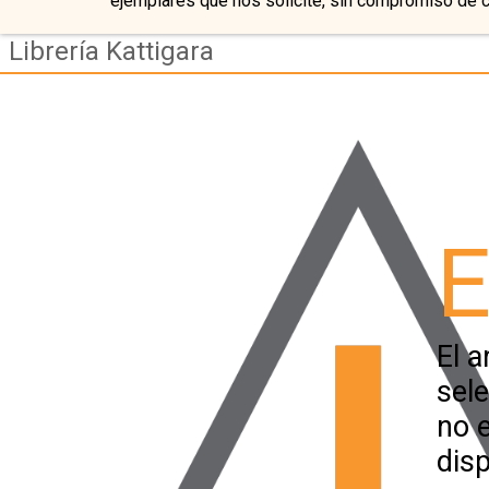
ejemplares que nos solicite, sin compromiso de 
Librería Kattigara
E
El a
sel
no 
disp