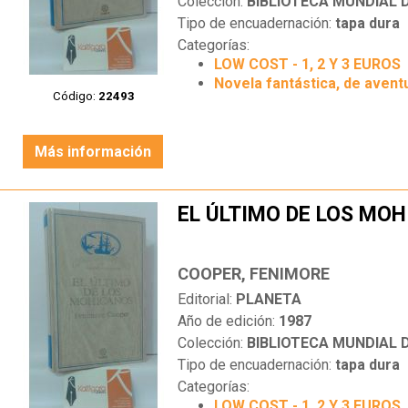
Colección:
BIBLIOTECA MUNDIAL
Tipo de encuadernación:
tapa dura
Categorías:
LOW COST - 1, 2 Y 3 EUROS
Novela fantástica, de aventu
Código:
22493
Más información
EL ÚLTIMO DE LOS MO
COOPER, FENIMORE
Editorial:
PLANETA
Año de edición:
1987
Colección:
BIBLIOTECA MUNDIAL
Tipo de encuadernación:
tapa dura
Categorías:
LOW COST - 1, 2 Y 3 EUROS