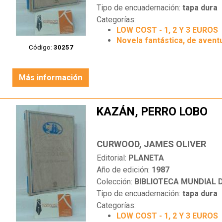
Tipo de encuadernación:
tapa dura
Categorías:
LOW COST - 1, 2 Y 3 EUROS
Novela fantástica, de aventu
Código:
30257
Más información
KAZÁN, PERRO LOBO
CURWOOD, JAMES OLIVER
Editorial:
PLANETA
Año de edición:
1987
Colección:
BIBLIOTECA MUNDIAL
Tipo de encuadernación:
tapa dura
Categorías:
LOW COST - 1, 2 Y 3 EUROS