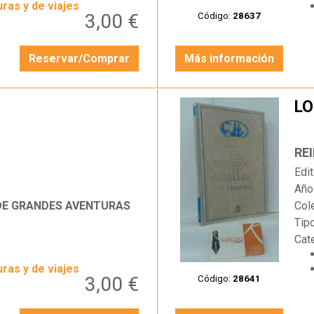
ras y de viajes
3,00 €
Código:
28637
Reservar/Comprar
Más información
LO
…
REI
Edit
Año
 DE GRANDES AVENTURAS
Col
Tip
Cat
ras y de viajes
3,00 €
Código:
28641