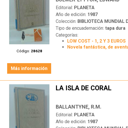
Editorial:
PLANETA
Año de edición:
1987
Colección:
BIBLIOTECA MUNDIAL
Tipo de encuadernación:
tapa dura
Categorías:
LOW COST - 1, 2 Y 3 EUROS
Novela fantástica, de aventu
Código:
28628
Más información
LA ISLA DE CORAL
BALLANTYNE, R.M.
Editorial:
PLANETA
Año de edición:
1987