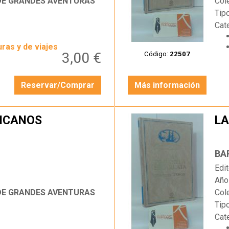
 DE GRANDES AVENTURAS
Col
Tip
Cat
ras y de viajes
3,00 €
Código:
22507
Reservar/Comprar
Más información
HICANOS
LA
…
BA
Edit
Año
 DE GRANDES AVENTURAS
Col
Tip
Cat