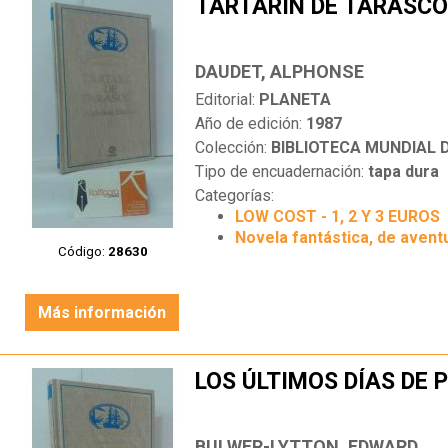
TARTARÍN DE TARASC
DAUDET, ALPHONSE
Editorial:
PLANETA
Año de edición:
1987
Colección:
BIBLIOTECA MUNDIAL
Tipo de encuadernación:
tapa dura
Categorías:
LOW COST - 1, 2 Y 3 EUROS
Novela fantástica, de aventu
Código:
28630
Más información
LOS ÚLTIMOS DÍAS DE
BULWER-LYTTON, EDWARD