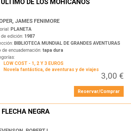
 ÚLTIMO DE LOS MOHICANOS
…
OPER, JAMES FENIMORE
orial:
PLANETA
 de edición:
1987
ección:
BIBLIOTECA MUNDIAL DE GRANDES AVENTURAS
o de encuadernación:
tapa dura
egorías:
LOW COST - 1, 2 Y 3 EUROS
Novela fantástica, de aventuras y de viajes
3,00 €
Reservar/Comprar
 FLECHA NEGRA
…
EVENSON, ROBERT L.