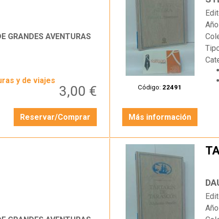
Edit
Año
 DE GRANDES AVENTURAS
Col
Tip
Cat
ras y de viajes
3,00 €
Código:
22491
Reservar/Comprar
Más información
TA
…
DA
Edit
Año