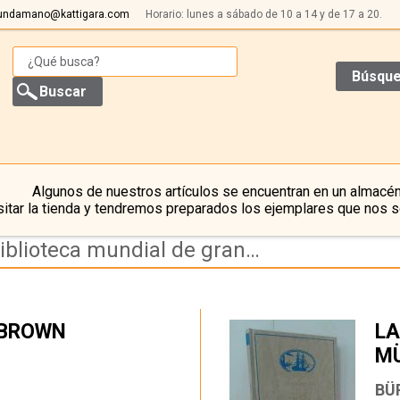
undamano@kattigara.com
Horario: lunes a sábado de 10 a 14 y de 17 a 20.
Búsque
Algunos de nuestros artículos se encuentran en un almacén
itar la tienda y tendremos preparados los ejemplares que nos s
Resultado de la búsqueda de coleccion biblioteca mundial de grandes aventuras
 BROWN
LA
M
…
BÜ