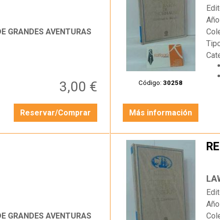
Edit
Año
 DE GRANDES AVENTURAS
Col
Tip
Cat
3,00 €
Código:
30258
Reservar/Comprar
Más información
RE
…
LAW
Edit
Año
 DE GRANDES AVENTURAS
Col