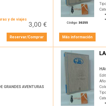
Tip
Cat
ras y de viajes
3,00 €
Código:
30255
Reservar/Comprar
Más información
LA
…
HA
Edit
Año
 DE GRANDES AVENTURAS
Col
Tip
Cat