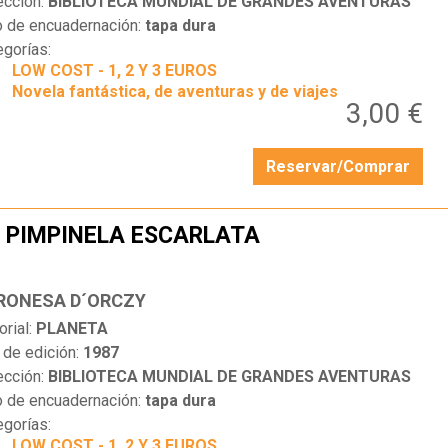
ección:
BIBLIOTECA MUNDIAL DE GRANDES AVENTURAS
o de encuadernación:
tapa dura
egorías:
LOW COST - 1, 2 Y 3 EUROS
Novela fantástica, de aventuras y de viajes
3,00 €
Reservar/Comprar
 PIMPINELA ESCARLATA
…
RONESA D´ORCZY
orial:
PLANETA
 de edición:
1987
ección:
BIBLIOTECA MUNDIAL DE GRANDES AVENTURAS
o de encuadernación:
tapa dura
egorías:
LOW COST - 1, 2 Y 3 EUROS