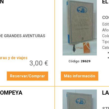
ÓN
EL
…
CO
Edit
Año
 DE GRANDES AVENTURAS
Col
Tip
Cat
ras y de viajes
3,00 €
Código:
28629
Reservar/Comprar
Más información
 POMPEYA
LA
…
ST