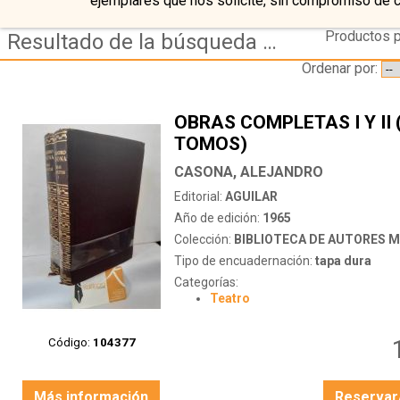
ejemplares que nos solicite, sin compromiso de 
Productos p
Resultado de la búsqueda de coleccion biblioteca de autores modernos
Ordenar por:
OBRAS COMPLETAS I Y II 
TOMOS)
CASONA, ALEJANDRO
Editorial:
AGUILAR
Año de edición:
1965
Colección:
BIBLIOTECA DE AUTORES 
Tipo de encuadernación:
tapa dura
Categorías:
Teatro
Código:
104377
Más información
Reservar