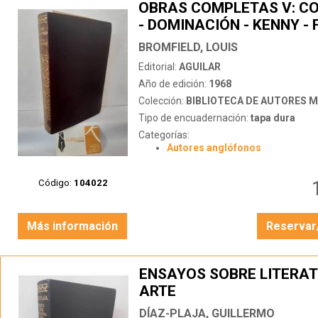
OBRAS COMPLETAS V: C
- DOMINACIÓN - KENNY -
DE MI EXPERIENCIA
BROMFIELD, LOUIS
Editorial:
AGUILAR
Año de edición:
1968
Colección:
BIBLIOTECA DE AUTORES 
Tipo de encuadernación:
tapa dura
Categorías:
Autores anglófonos
Código:
104022
Más información
Reservar
ENSAYOS SOBRE LITERAT
ARTE
DÍAZ-PLAJA, GUILLERMO